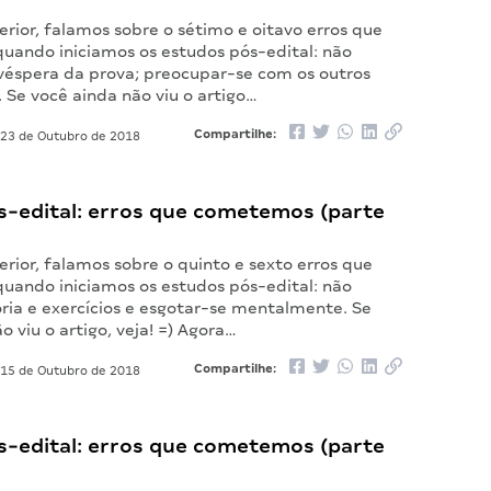
erior, falamos sobre o sétimo e oitavo erros que
ando iniciamos os estudos pós-edital: não
 véspera da prova; preocupar-se com os outros
 Se você ainda não viu o artigo…
Compartilhe:
23 de Outubro de 2018
s-edital: erros que cometemos (parte
erior, falamos sobre o quinto e sexto erros que
ando iniciamos os estudos pós-edital: não
oria e exercícios e esgotar-se mentalmente. Se
o viu o artigo, veja! =) Agora…
Compartilhe:
15 de Outubro de 2018
s-edital: erros que cometemos (parte