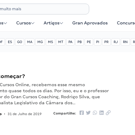
os
Cursos
Artigos
Gran Aprovados
Concurse
DF
ES
GO
MA
MG
MS
MT
PA
PB
PE
PI
PR
RJ
RN
R
começar?
 Cursos Online, recebemos esse mesmo
o quase todos os dias. Por isso, eu e o professor
r do Gran Cursos Coaching, Rodrigo Silva, que
lista Legislativo da Câmara dos…
o
Compartilhe:
•
31 de Julho de 2019