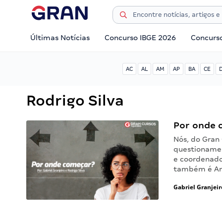
Últimas Notícias
Concurso IBGE 2026
Concurs
AC
AL
AM
AP
BA
CE
Rodrigo Silva
Por onde 
Nós, do Gran
questionament
e coordenado
também é Ana
Gabriel Granjeir