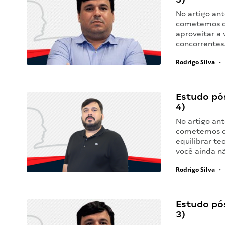
No artigo ant
cometemos qu
aproveitar a
concorrentes.
Rodrigo Silva
•
Estudo pó
4)
No artigo ant
cometemos qu
equilibrar te
você ainda nã
Rodrigo Silva
•
Estudo pó
3)