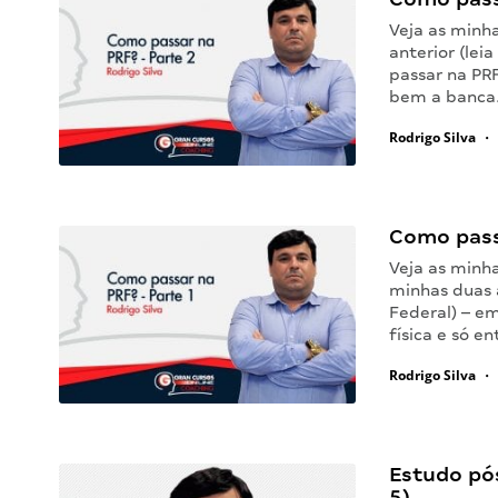
Veja as minh
anterior (lei
passar na PRF
bem a banc
Rodrigo Silva
•
Como pass
Veja as minh
minhas duas 
Federal) – em
física e só en
Rodrigo Silva
•
Estudo pó
5)