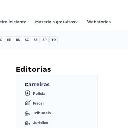
iro Iniciante
Materiais gratuitos
Webstories
O
RR
RS
SC
SE
SP
TO
Editorias
Carreiras
Policial
Fiscal
Tribunais
Jurídico