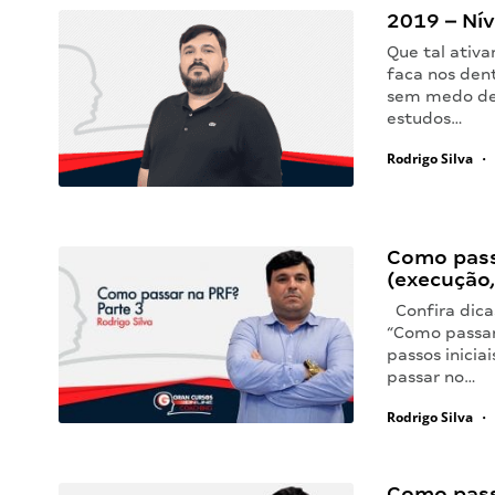
2019 – Nív
Que tal ativa
faca nos dent
sem medo de 
estudos…
Rodrigo Silva
•
Como pass
(execução,
Confira dica
“Como passar
passos inicia
passar no…
Rodrigo Silva
•
Como pass