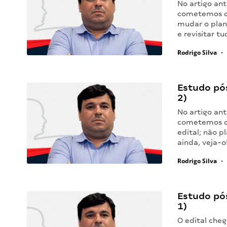
No artigo ant
cometemos qu
mudar o plan
e revisitar t
Rodrigo Silva
•
Estudo pó
2)
No artigo ant
cometemos qu
edital; não p
ainda, veja-
Rodrigo Silva
•
Estudo pó
1)
O edital che