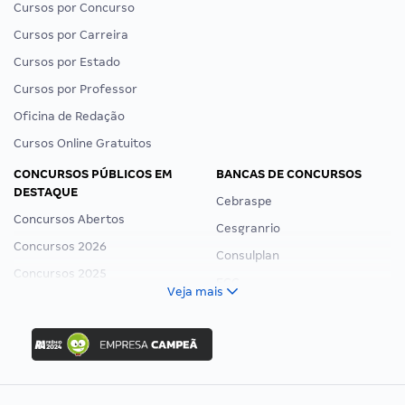
Cursos por Concurso
Cursos por Carreira
Cursos por Estado
Cursos por Professor
Oficina de Redação
Cursos Online Gratuitos
CONCURSOS PÚBLICOS EM
BANCAS DE CONCURSOS
DESTAQUE
Cebraspe
Concursos Abertos
Cesgranrio
Concursos 2026
Consulplan
Concursos 2025
FCC
Veja mais
Concurso Nacional Unificado
FGV
Concurso Ibama
Idecan
Concurso MPU
Selecon
Editais publicados
Uniase