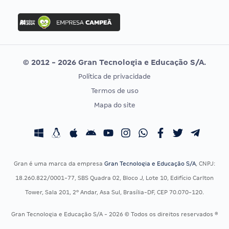
FGV
Concurso Ibama
Idecan
Concurso MPU
Selecon
Editais publicados
Uniase
© 2012 - 2026 Gran Tecnologia e Educação S/A.
Vunesp
Política de privacidade
CONCURSOS POR PROFISSÃO
EXAME DE ORDEM
Termos de uso
Concursos Administrativos
OAB
Mapa do site
Concursos Educação
Prova OAB
Concursos Fiscais
Calendário OAB
Concursos Jurídicos
Questões OAB
Concursos Militares
Recursos OAB
Gran é uma marca da empresa
Gran Tecnologia e Educação S/A
, CNPJ:
Concursos Policiais
Exame de Ordem
18.260.822/0001-77, SBS Quadra 02, Bloco J, Lote 10, Edifício Carlton
Concursos Saúde
Tower, Sala 201, 2º Andar, Asa Sul, Brasília-DF, CEP 70.070-120.
Concursos Tribunais
Gran Tecnologia e Educação S/A - 2026 © Todos os direitos reservados ®
Residência Multiprofissional