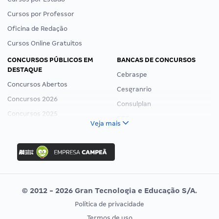
Cursos por Professor
Oficina de Redação
Cursos Online Gratuitos
CONCURSOS PÚBLICOS EM
BANCAS DE CONCURSOS
DESTAQUE
Cebraspe
Concursos Abertos
Cesgranrio
Concursos 2026
Consulplan
Concursos 2025
FCC
Veja mais
Concurso Nacional Unificado
FGV
Concurso Ibama
Idecan
Concurso MPU
Selecon
Editais publicados
Uniase
© 2012 - 2026 Gran Tecnologia e Educação S/A.
Vunesp
Política de privacidade
CONCURSOS POR PROFISSÃO
EXAME DE ORDEM
Termos de uso