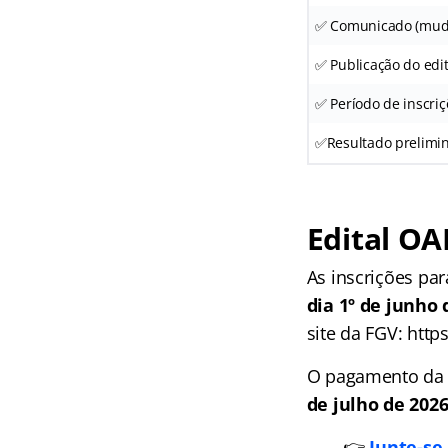
✅ Comunicado (muda
✅ Publicação do edit
✅ Período de inscriç
✅Resultado prelimina
Edital OA
As inscrições pa
dia 1º de junho 
site da FGV: https
O pagamento da ta
de julho de 202
👉
Junte-se