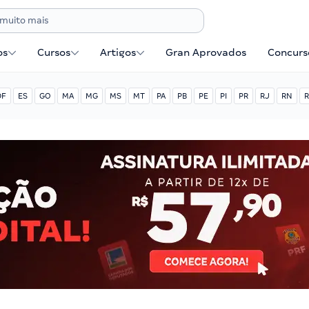
os
Cursos
Artigos
Gran Aprovados
Concurse
DF
ES
GO
MA
MG
MS
MT
PA
PB
PE
PI
PR
RJ
RN
R