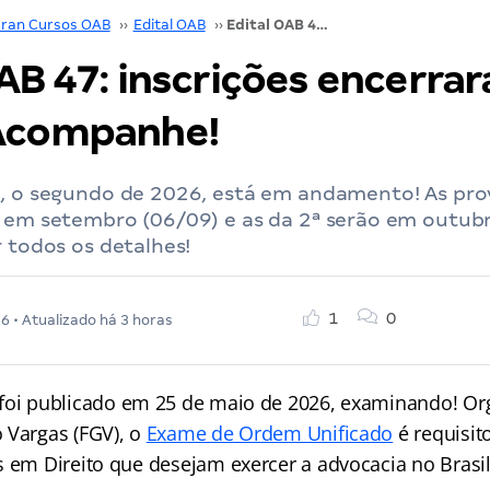
ran Cursos OAB
››
Edital OAB
››
Edital OAB 47: inscrições encerraram em 08/06! Acompanhe!
OAB 47: inscrições encerr
Acompanhe!
7, o segundo de 2026, está em andamento! As prov
s em setembro (06/09) e as da 2ª serão em outubr
r todos os detalhes!
1
0
26
• Atualizado há 3 horas
foi publicado em 25 de maio de 2026, examinando! Or
 Vargas (FGV), o
Exame de Ordem Unificado
é requisit
s em Direito que desejam exercer a advocacia no Brasil