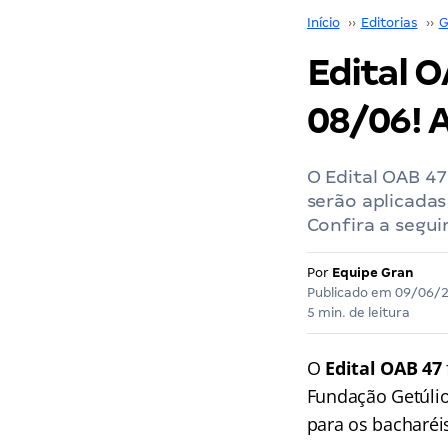
Início
››
Editorias
››
G
Edital 
08/06! 
O Edital OAB 4
serão aplicada
Confira a segui
Por
Equipe Gran
Publicado em
09/06/
5 min. de leitura
O
Edital OAB 47
Fundação Getúlio
para os bacharéi