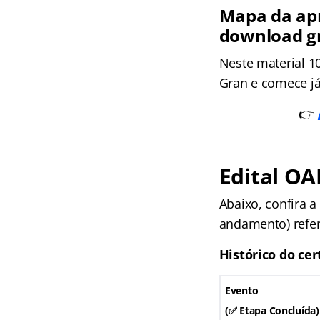
Mapa da apr
download gr
Neste material 1
Gran e comece já
👉
Edital OA
Abaixo, confira 
andamento) refe
Histórico do ce
Evento
(✅ Etapa Concluída)