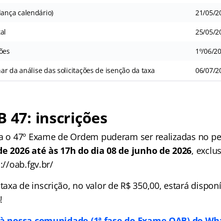
nça calendário)
21/05/2
al
25/05/2
ões
1º/06/2
r da análise das solicitações de isenção da taxa
06/07/2
B 47: inscrições
ra o 47º Exame de Ordem puderam ser realizadas no p
de 2026 até às 17h do dia 08 de junho de 2026
, exclu
://oab.fgv.br/
xa de inscrição, no valor de R$ 350,00, estará disponí
6
!
 à nossa comunidade (1ª fase do Exame OAB) do Wh