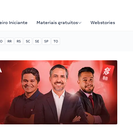
iro Iniciante
Materiais gratuitos
Webstories
O
RR
RS
SC
SE
SP
TO