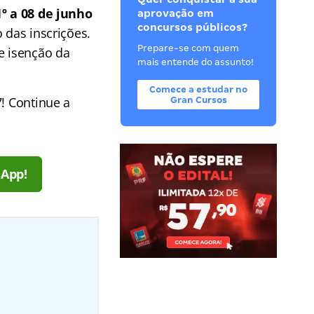
1º a 08 de junho
aprovação em
concursos públicos?
das inscrições.
Prepare-se com quem
e isenção da
mais entende do assunto!
Comece a estudar no
7! Continue a
Gran Cursos
sApp!