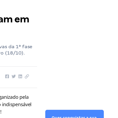
aram em
as da 1ª fase
o (18/10).
ganizado pela
o indispensável
!
Quer conquistar a sua