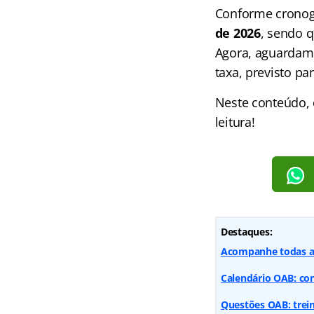
Conforme cronogr
de 2026
, sendo q
Agora, aguardamo
taxa, previsto pa
Neste conteúdo, c
leitura!
Destaques:
Acompanhe todas as
Calendário OAB: con
Questões OAB: trein