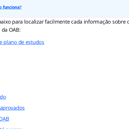
o funciona?
abaixo para localizar facilmente cada informação sobre o
 da OAB:
 e plano de estudos
udo
 aprovados
 OAB