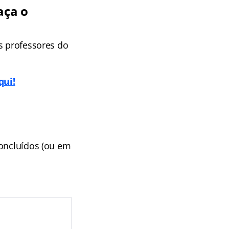
aça o
s professores do
qui!
concluídos (ou em