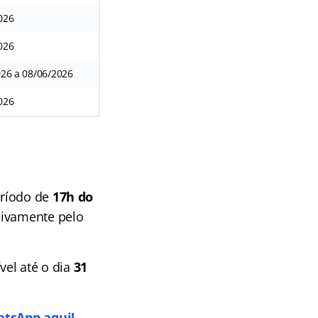
026
026
026 a 08/06/2026
026
eríodo de
17h do
sivamente pelo
vel até o dia
31
atsApp aqui!