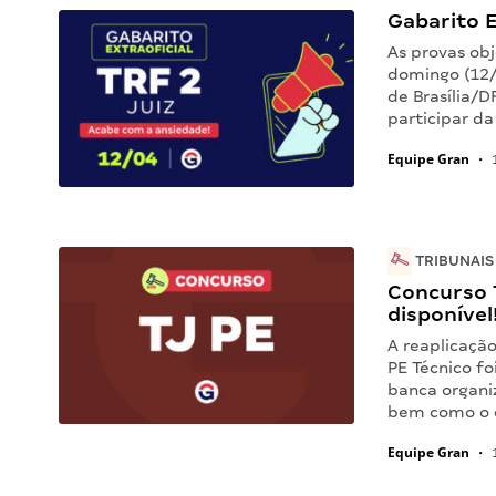
Gabarito E
As provas obj
domingo (12/
de Brasília/D
participar d
Equipe Gran
•
1
TRIBUNAIS
Concurso T
disponível
A reaplicação
PE Técnico f
banca organiz
bem como o 
Equipe Gran
•
1