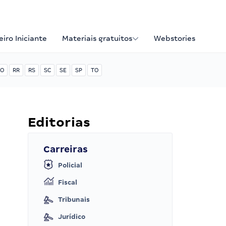
iro Iniciante
Materiais gratuitos
Webstories
O
RR
RS
SC
SE
SP
TO
Editorias
Carreiras
Policial
Fiscal
Tribunais
Jurídico