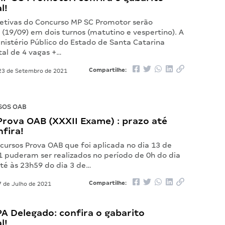
l!
jetivas do Concurso MP SC Promotor serão
 (19/09) em dois turnos (matutino e vespertino). A
nistério Público do Estado de Santa Catarina
tal de 4 vagas +…
Compartilhe:
3 de Setembro de 2021
SOS OAB
Prova OAB (XXXII Exame) : prazo até
fira!
cursos Prova OAB que foi aplicada no dia 13 de
1 puderam ser realizados no período de 0h do dia
até às 23h59 do dia 3 de…
Compartilhe:
 de Julho de 2021
A Delegado: confira o gabarito
l!