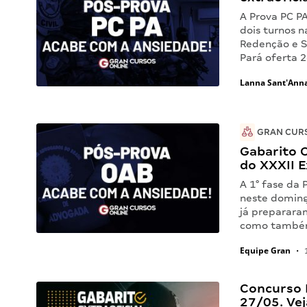
A Prova PC P
dois turnos n
Redenção e Sa
Pará oferta 
Lanna Sant'Ann
GRAN CUR
Gabarito O
do XXXII 
A 1° fase da
neste doming
já preparara
como também
Equipe Gran
•
1
Concurso P
27/05. Vej