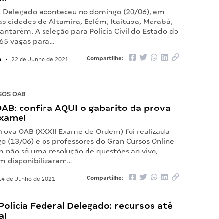
A Delegado aconteceu no domingo (20/06), em
as cidades de Altamira, Belém, Itaituba, Marabá,
ntarém. A seleção para Polícia Civil do Estado do
265 vagas para…
a
Compartilhe:
•
22 de Junho de 2021
SOS OAB
AB: confira AQUI o gabarito da prova
Exame!
 Prova OAB (XXXII Exame de Ordem) foi realizada
o (13/06) e os professores do Gran Cursos Online
m não só uma resolução de questões ao vivo,
 disponibilizaram…
Compartilhe:
4 de Junho de 2021
olícia Federal Delegado: recursos até
a!