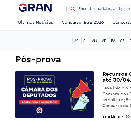
Últimas Notícias
Concurso IBGE 2026
Concurs
AC
AL
AM
AP
BA
CE
Pós-prova
Recursos 
até 30/04.
Teve início o
Câmara dos D
as solicitaçõ
Concurso da
Yara Lima
•
30 