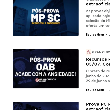
extraoficia
As provas ob
aplicada hoje
seleção do Mi
oferta um to
Equipe Gran
•
2
GRAN CUR
Recursos 
03/07. Con
O prazo de re
junho de 202
29 de junho 
Equipe Gran
•
7
Prova PC P
extraoficia