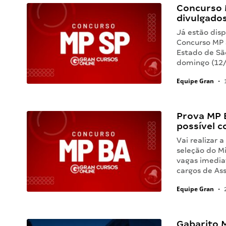
Concurso M
divulgados
Já estão disp
Concurso MP 
Estado de Sã
domingo (12/
Equipe Gran
•
1
Prova MP B
possível c
Vai realizar 
seleção do Mi
vagas imedia
cargos de As
Equipe Gran
•
2
Gabarito 