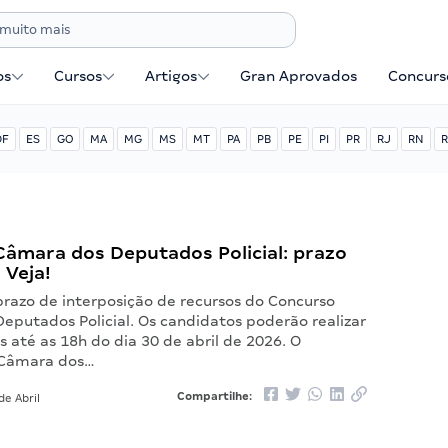
os
Cursos
Artigos
Gran Aprovados
Concurse
DF
ES
GO
MA
MG
MS
MT
PA
PB
PE
PI
PR
RJ
RN
R
Câmara dos Deputados Policial: prazo
 Veja!
 prazo de interposição de recursos do Concurso
eputados Policial. Os candidatos poderão realizar
es até as 18h do dia 30 de abril de 2026. O
 Câmara dos…
Compartilhe:
de Abril