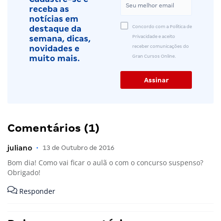
receba as
notícias em
Concordo com a Política de
destaque da
Privacidade e aceito
semana, dicas,
receber comunicações do
novidades e
Gran Cursos Online.
muito mais.
Comentários (1)
juliano
•
13 de Outubro de 2016
Bom dia! Como vai ficar o aulã o com o concurso suspenso?
Obrigado!
Responder