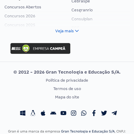
Cebraspe
Concursos Abertos
Cesgranrio
Concursos 2026
Consulplan
Concursos 2025
FCC
Veja mais
Concurso Nacional Unificado
FGV
Concurso Ibama
Idecan
Concurso MPU
Selecon
Editais publicados
Uniase
© 2012 - 2026 Gran Tecnologia e Educação S/A.
Vunesp
Política de privacidade
CONCURSOS POR PROFISSÃO
EXAME DE ORDEM
Termos de uso
Concursos Administrativos
OAB
Mapa do site
Concursos Educação
Prova OAB
Concursos Fiscais
Calendário OAB
Concursos Jurídicos
Questões OAB
Concursos Militares
Recursos OAB
Gran é uma marca da empresa
Gran Tecnologia e Educação S/A
, CNPJ: