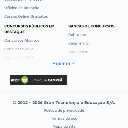
Oficina de Redação
Cursos Online Gratuitos
CONCURSOS PÚBLICOS EM
BANCAS DE CONCURSOS
DESTAQUE
Cebraspe
Concursos Abertos
Cesgranrio
Concursos 2026
Consulplan
Concursos 2025
FCC
Veja mais
Concurso Nacional Unificado
FGV
Concurso Ibama
Idecan
Concurso MPU
Selecon
Editais publicados
Uniase
© 2012 - 2026 Gran Tecnologia e Educação S/A.
Vunesp
Política de privacidade
CONCURSOS POR PROFISSÃO
EXAME DE ORDEM
Termos de uso
Concursos Administrativos
OAB
Mapa do site