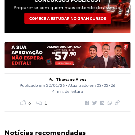
Prepare-se com quem mais entende do assunto!
COMECE A ESTUDAR NO GRAN CURSOS
Por
Thawane Alves
Publicado em
22/01/26
• Atualizado em
03/02/26
4 min. de leitura
6
1
Notícias recomendadas