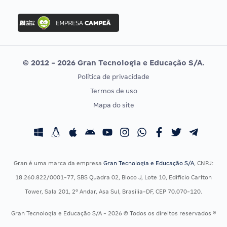
FGV
Concurso Ibama
Idecan
Concurso MPU
Selecon
Editais publicados
Uniase
© 2012 - 2026 Gran Tecnologia e Educação S/A.
Vunesp
Política de privacidade
CONCURSOS POR PROFISSÃO
EXAME DE ORDEM
Termos de uso
Concursos Administrativos
OAB
Mapa do site
Concursos Educação
Prova OAB
Concursos Fiscais
Calendário OAB
Concursos Jurídicos
Questões OAB
Concursos Militares
Recursos OAB
Gran é uma marca da empresa
Gran Tecnologia e Educação S/A
, CNPJ:
Concursos Policiais
Exame de Ordem
18.260.822/0001-77, SBS Quadra 02, Bloco J, Lote 10, Edifício Carlton
Concursos Saúde
Tower, Sala 201, 2º Andar, Asa Sul, Brasília-DF, CEP 70.070-120.
Concursos Tribunais
Gran Tecnologia e Educação S/A - 2026 © Todos os direitos reservados ®
Residência Multiprofissional