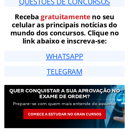
QUESTÕES DE CONCURSOS
Receba
gratuitamente
no seu
celular as principais notícias do
mundo dos concursos. Clique no
link abaixo e inscreva-se:
WHATSAPP
TELEGRAM
QUER CONQUISTAR A SUA APROVAÇÃO NO
EXAME DE ORDEM?
Prepare-se com quem mais entende do assunto!
COMECE A ESTUDAR NO GRAN CURSOS