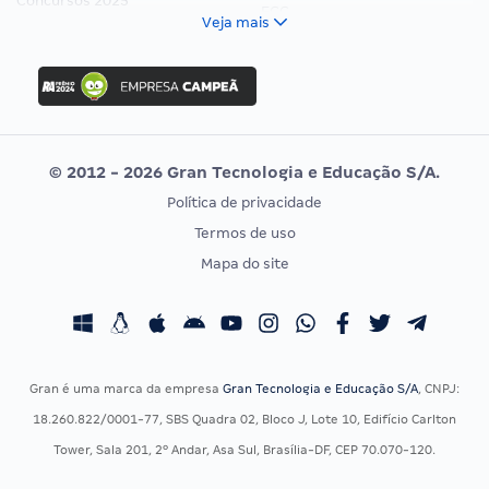
Concursos 2025
FCC
Veja mais
Concurso Nacional Unificado
FGV
Concurso Ibama
Idecan
Concurso MPU
Selecon
Editais publicados
Uniase
© 2012 - 2026 Gran Tecnologia e Educação S/A.
Vunesp
Política de privacidade
CONCURSOS POR PROFISSÃO
EXAME DE ORDEM
Termos de uso
Concursos Administrativos
OAB
Mapa do site
Concursos Educação
Prova OAB
Concursos Fiscais
Calendário OAB
Concursos Jurídicos
Questões OAB
Concursos Militares
Recursos OAB
Gran é uma marca da empresa
Gran Tecnologia e Educação S/A
, CNPJ:
Concursos Policiais
Exame de Ordem
18.260.822/0001-77, SBS Quadra 02, Bloco J, Lote 10, Edifício Carlton
Concursos Saúde
Tower, Sala 201, 2º Andar, Asa Sul, Brasília-DF, CEP 70.070-120.
Concursos Tribunais