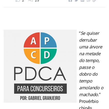
2
25
“
Se quiser
derrubar
uma árvore
na metade
do tempo,
passe o
dobro do
tempo
amolando o
machado
.”
Provérbio
chinês