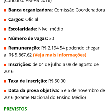
Taxa de inscrição:
173,00
Data da
prova objetiva:
25 de setembro de 2016
Polícia Militar da Paraíba (PM-PB)
Concurso
: Concurso Polícia Militar da Paraíba
(Concurso PM-PB 2016)
Banca organizadora
: Comissão Coordenadora
Cargos
: Oficial
Escolaridade:
Nível médio
Número de vagas:
30
Remuneração
: R$ 2.194,54 podendo chegar
a R$ 5.867,62
(Veja mais informações)