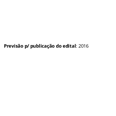
Médio e superior
Número de vagas:
Em
definição
Remuneração
: Até R$ 7,9
mil
(Veja mais informações)
Situação: Edital
iminente
Previsão p/ publicação
do edital:
2016
Link do último edital
Polícia Militar do Rio Grande do Norte (PM-RN)
Concurso:
Polícia Militar
do Rio Grande do Norte (Concurso PM-RN 2016)