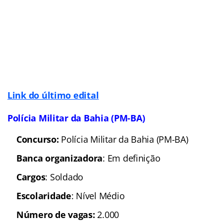
Banca organizadora
: Em
definição
Cargos
: Soldado; Oficial;
e outros
Escolaridade
: Nível Médio e superior
Número de vagas:
Em definição
Remuneração
: Até R$ 7,9 mil
(
Veja mais
informações
)
Situação: Edital iminente
Previsão p/ publicação do edital:
2016
Link do último edital
:
Soldado
||
Oficial
Gostou destas oportunidades? Comece a sua
preparação hoje mesmo com quem é imbatível