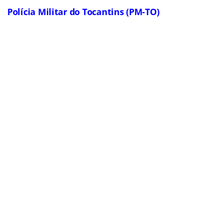
do edital:
2016
Polícia Militar de São Paulo – (PM-SP)
Concurso
: Polícia Militar
de São Paulo (PM-SP)
Banca organizadora:
A
definir
Cargos:
Oficial; Soldado
Escolaridade
: Nível
médio
Número de vagas:
5.531
(
Leia a matéria completa – clique aqui
)
Remuneração
: Até R$ 6
mil no topo da carreira