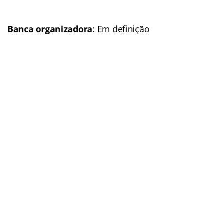
Remuneração
: Até
R$4 mil
(Veja mais informações)
Situação:
AUTORIZADO
Previsão p/ publicação
do edital
: 2016
Link do último edital
Polícia Militar da Bahia (PM-BA)
Concurso:
Polícia Militar
da Bahia (PM-BA)
Banca organizadora
: Em
definição
Cargos
: Soldado