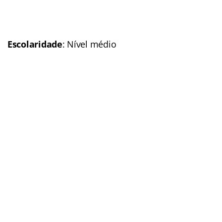
definição
Cargos
: Soldado; Oficial
Escolaridade
: Nível
médio e superior
Número de vagas:
5 mil
Remuneração
: Até R$ 3
mil
(Veja mais informações)
Situação:
Edital em breve
Previsão p/ publicação
do edital
: 2016
Link do último
edital:
Oficiais
Soldado
Polícia Militar do Amapá (PM-AP)