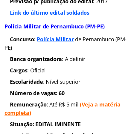
Cargos
: Soldados
Escolaridade
: Nível
Superior
Número de vagas:
1.900
(
Leia a matéria completa – clique aqui
)
Remuneração
: Até R$
6 mil
Situação:
Autorizado
Previsão p/ publicação
do edital:
2017
Link do último edital
soldados
Polícia Militar de Pernambuco (PM-PE)