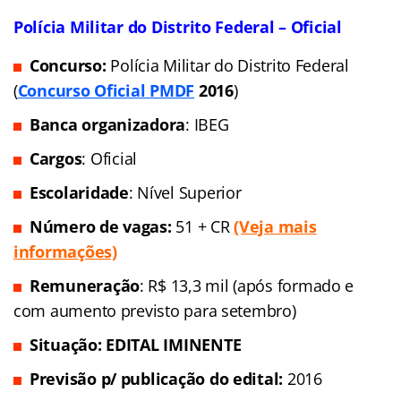
Inscrições:
de 04 de julho a 08 de agosto de
2016
Taxa de inscrição:
R$ 50,00
Data da prova objetiva:
5 e 6 de novembro de
2016 (Exame Nacional do Ensino Médio)
PREVISTOS
Polícia Militar do Distrito Federal – Oficial
Concurso:
Polícia Militar do Distrito Federal
(
Concurso Oficial PMDF
2016
)
Banca organizadora
: IBEG
Cargos
: Oficial
Escolaridade
: Nível Superior