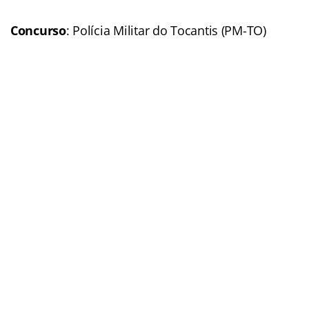
Situação
: Autorizado
Previsão p/ publicação
do edital:
2016
Link do último edital
Polícia Militar do Tocantins (PM-TO)
Concurso
: Polícia Militar
do Tocantis (PM-TO)
Banca organizadora
: Em
definição
Cargos
: Soldado; Oficial
Escolaridade
:
Nível médio
Número de vagas
: 1.040