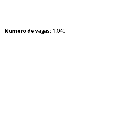
Concurso
: Polícia Militar
do Amapá (
PM-AP
)
Banca organizadora:
A
definir
Cargos:
Soldado
Escolaridade
: Nível
médio
Número de vagas:
300
(expectativa)
Remuneração
: R$ 2 mil
(
Veja a matéria completa
)
Situação:
Anunciado
Previsão p/ publicação