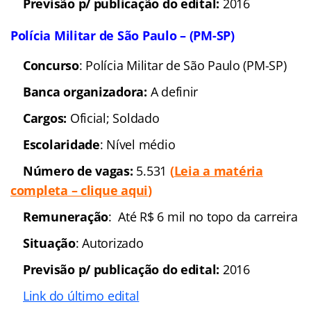
Concurso:
Polícia Militar
de Pernambuco (PM-PE)
Banca organizadora
: A
definir
Cargos
: Oficial
Escolaridade
:
Nível superior
Número de vagas: 60
Remuneração
: Até R$ 5
mil
(
Veja a matéria completa
)
Situação: EDITAL
IMINENTE
Previsão p/ publicação