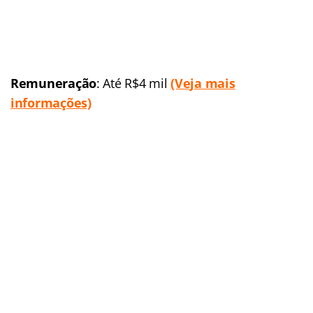
do edital:
2016
Link do último edital
Polícia Militar de Mato Grosso (PM-MT)
Concurso
:
Polícia Militar de
Mato Grosso (Concurso da Polícia Militar-MT 2016)
Banca organizadora
: Em
definição
Cargo:
Soldado da Polícia
Militar
Escolaridade
: Nível
médio
Número de vagas:
1.200