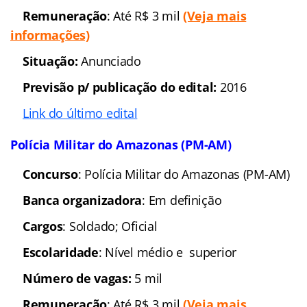
em aprovação nas carreiras policiais.
O Gran Cursos aprovou mais de 7.300 alunos
nos últimos concursos para o DEPEN,
PRF, Polícia Federal e PMDF.
Preparatórios online com
início imediato,
visualizações ilimitadas e parcelamento em
até 12x sem juros!
Prepare-se com quem mais aprova há 25 anos
e conquiste a sua vaga!