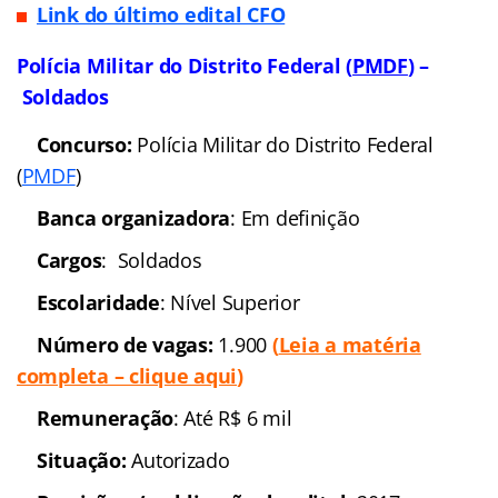
Número de vagas:
51 + CR
(Veja mais
informações)
Remuneração
: R$ 13,3 mil (após formado e
com aumento previsto para setembro)
Situação: EDITAL IMINENTE
Previsão p/ publicação do edital:
2016
Link do último edital CFO
Polícia Militar do Distrito Federal (
PMDF
) –
Soldados
Concurso:
Polícia Militar
do Distrito Federal (
PMDF
)
Banca organizadora
: Em
definição