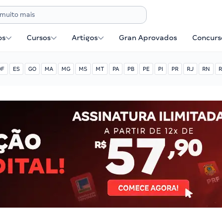
os
Cursos
Artigos
Gran Aprovados
Concurse
DF
ES
GO
MA
MG
MS
MT
PA
PB
PE
PI
PR
RJ
RN
R