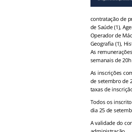
contratação de p
de Saúde (1), Age
Operador de Máqui
Geografia (1), His
As remunerações 
semanais de 20h 
As inscrições com
de setembro de 20
taxas de inscriçã
Todos os inscrit
dia 25 de setemb
A validade do con
administração.