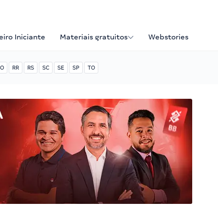
iro Iniciante
Materiais gratuitos
Webstories
O
RR
RS
SC
SE
SP
TO