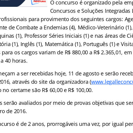
O concurso é organizado pela emp
Concursos e Soluções Integradas L
rofissionais para provimento dos seguintes cargos: Ag
nte de Combate a Endemias (4), Médico-Veterinário (1), 
nas (1), Professor Séries Iniciais (1) e nas áreas de Ciê
tória (1), Inglês (1), Matemática (1), Português (1) e Visi
para os cargos variam de R$ 880,00 a R$ 2.365,01, em 
a 40 horas.
eçam a ser recebidas hoje, 11 de agosto e serão receb
16, através do site da organizadora (
www.legalleconc
o no certame são R$ 60,00 e R$ 100,00.
os serão avaliados por meio de provas objetivas que se
ro de 2016.
curso é de 2 anos, prorrogáveis uma vez, por igual per