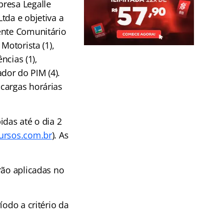
resa Legalle
tda e objetiva a
ente Comunitário
Motorista (1),
ncias (1),
tador do PIM (4).
cargas horárias
idas até o dia 2
ursos.com.br
). As
rão aplicadas no
íodo a critério da