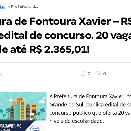
ias
››
Prefeitura de Fontoura Xavier – RS publica edital de concurso. 20 vagas com iniciais de até R$ 2.365,01!
ra de Fontoura Xavier – R
edital de concurso. 20 va
 de até R$ 2.365,01!
0
0
16
A Prefeitura de Fontoura Xavier, n
Grande do Sul, publica edital de 
concurso público que oferta 20 v
níveis de escolaridade.