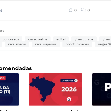
0
0
16
bre:
concursos
curso online
edital
gran cursos
gran 
nível médio
nível superior
oportunidades
vagas 2
ecomendadas