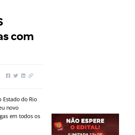
S
gas com
o Estado do Rio
seu novo
agas em todos os