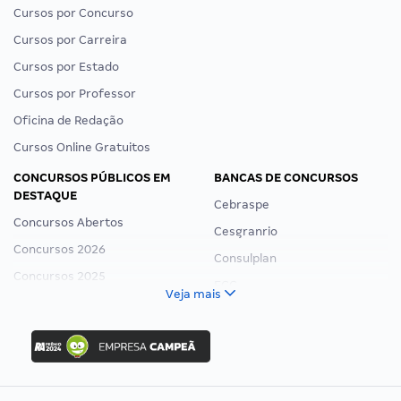
Cursos por Concurso
Cursos por Carreira
Cursos por Estado
Cursos por Professor
Oficina de Redação
Cursos Online Gratuitos
CONCURSOS PÚBLICOS EM
BANCAS DE CONCURSOS
DESTAQUE
Cebraspe
Concursos Abertos
Cesgranrio
Concursos 2026
Consulplan
Concursos 2025
FCC
Veja mais
Concurso Nacional Unificado
FGV
Concurso Ibama
Idecan
Concurso MPU
Selecon
Editais publicados
Uniase