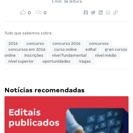
1 min. de leitura
0
0
Tudo que sabemos sobre:
2016
concurso
concurso 2016
concursos
concursos em 2016
curso online
edital
gran cursos
online
inscrições
nível fundamental
nível médio
nível superior
oportunidades
Vagas
Notícias recomendadas