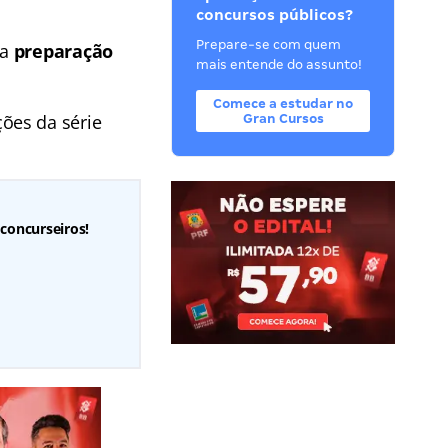
concursos públicos?
Prepare-se com quem
na
preparação
mais entende do assunto!
Comece a estudar no
ões da série
Gran Cursos
 concurseiros!