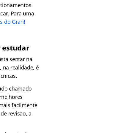
stionamentos
icar. Para uma
as do Gran!
r estudar
sta sentar na
 na realidade, é
cnicas.
studo chamado
s melhores
mais facilmente
de revisão, a