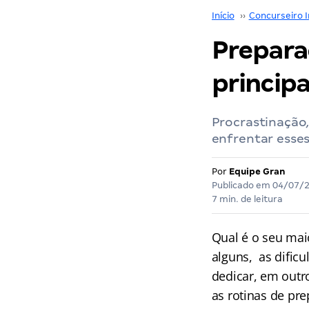
Início
››
Concurseiro I
Prepara
principa
Procrastinação,
enfrentar esse
Por
Equipe Gran
Publicado em
04/07/
7 min. de leitura
Qual é o seu mai
alguns, as dific
dedicar, em outr
as rotinas de pr