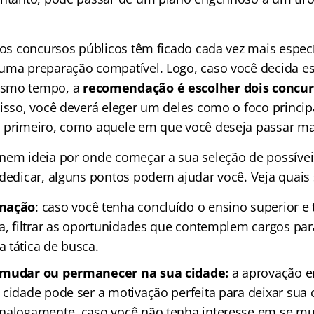
 os concursos públicos têm ficado cada vez mais especí
uma preparação compatível. Logo, caso você decida es
esmo tempo, a
recomendação é escolher dois concu
isso, você deverá eleger um deles como o foco principa
 primeiro, como aquele em que você deseja passar ma
nem ideia por onde começar a sua seleção de possíve
 dedicar, alguns pontos podem ajudar você. Veja quais 
rmação
: caso você tenha concluído o ensino superior e 
ra, filtrar as oportunidades que contemplem cargos par
 tática de busca.
e mudar ou permanecer na sua cidade:
a aprovação 
cidade pode ser a motivação perfeita para deixar sua 
nalogamente, caso você não tenha interesse em se mu