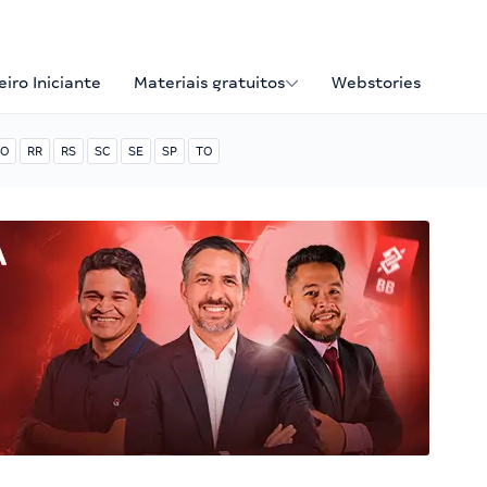
iro Iniciante
Materiais gratuitos
Webstories
O
RR
RS
SC
SE
SP
TO