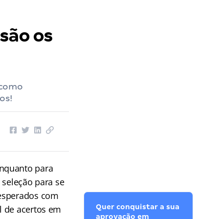
 são os
a como
os!
Enquanto para
 seleção para se
 esperados com
Quer conquistar a sua
l de acertos em
aprovação em