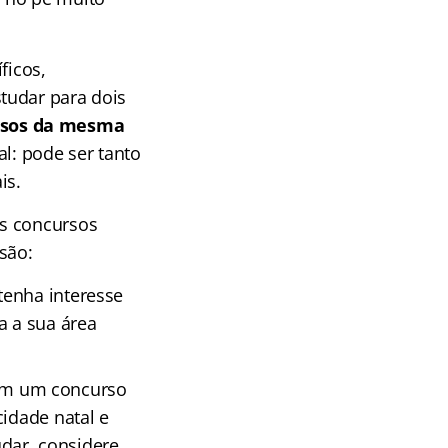
ficos,
tudar para dois
rsos da mesma
l: pode ser tanto
is.
is concursos
são:
tenha interesse
a a sua área
em um concurso
cidade natal e
dar, considere