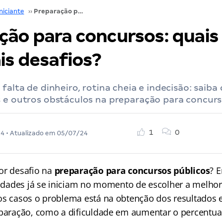
niciante
››
Preparação para concursos: quais são os principais desafios?
ção para concursos: quais
is desafios?
 falta de dinheiro, rotina cheia e indecisão: saib
s e outros obstáculos na preparação para concurs
1
0
24
• Atualizado em
05/07/24
or desafio na
preparação para concursos públicos
? 
uldades já se iniciam no momento de escolher a melhor
os casos o problema está na obtenção dos resultados
eparação, como a dificuldade em aumentar o percentua