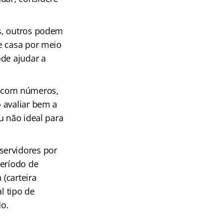
s, outros podem
e casa por meio
ode ajudar a
 com números,
 avaliar bem a
u não ideal para
servidores por
período de
 (carteira
l tipo de
do.