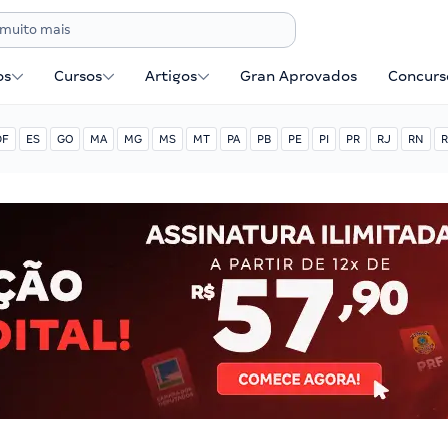
os
Cursos
Artigos
Gran Aprovados
Concurse
DF
ES
GO
MA
MG
MS
MT
PA
PB
PE
PI
PR
RJ
RN
R