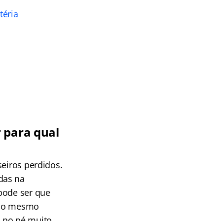
téria
 para qual
seiros perdidos.
das na
pode ser que
 ao mesmo
o no pé muito