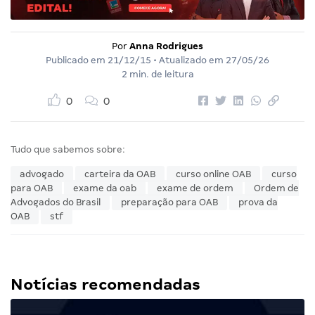
Por
Anna Rodrigues
Publicado em
21/12/15
• Atualizado em
27/05/26
2 min. de leitura
0
0
Tudo que sabemos sobre:
advogado
carteira da OAB
curso online OAB
curso
para OAB
exame da oab
exame de ordem
Ordem de
Advogados do Brasil
preparação para OAB
prova da
OAB
stf
Notícias recomendadas