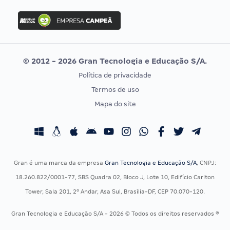
FGV
Concurso Ibama
Idecan
Concurso MPU
Selecon
Editais publicados
Uniase
© 2012 - 2026 Gran Tecnologia e Educação S/A.
Vunesp
Política de privacidade
CONCURSOS POR PROFISSÃO
EXAME DE ORDEM
Termos de uso
Concursos Administrativos
OAB
Mapa do site
Concursos Educação
Prova OAB
Concursos Fiscais
Calendário OAB
Concursos Jurídicos
Questões OAB
Concursos Militares
Recursos OAB
Gran é uma marca da empresa
Gran Tecnologia e Educação S/A
, CNPJ:
Concursos Policiais
Exame de Ordem
18.260.822/0001-77, SBS Quadra 02, Bloco J, Lote 10, Edifício Carlton
Concursos Saúde
Tower, Sala 201, 2º Andar, Asa Sul, Brasília-DF, CEP 70.070-120.
Concursos Tribunais
Gran Tecnologia e Educação S/A - 2026 © Todos os direitos reservados ®
Residência Multiprofissional