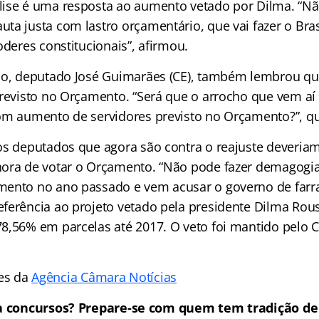
ise é uma resposta ao aumento vetado por Dilma. “Nã
ta justa com lastro orçamentário, que vai fazer o Bras
oderes constitucionais”, afirmou.
rno, deputado José Guimarães (CE), também lembrou q
previsto no Orçamento. “Será que o arrocho que vem aí
om aumento de servidores previsto no Orçamento?”, q
os deputados que agora são contra o reajuste deveriam
hora de votar o Orçamento. “Não pode fazer demagogi
ento no ano passado e vem acusar o governo de farra f
ferência ao projeto vetado pela presidente Dilma Rous
8,56% em parcelas até 2017. O veto foi mantido pelo 
es da
Agência Câmara Notícias
 concursos? Prepare-se com quem tem tradição de