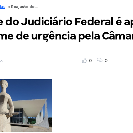
ias
››
Reajuste do Judiciário Federal é aprovado em regime de urgência pela Câmara!
 do Judiciário Federal é 
me de urgência pela Câma
0
0
16