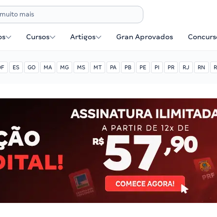
os
Cursos
Artigos
Gran Aprovados
Concurse
DF
ES
GO
MA
MG
MS
MT
PA
PB
PE
PI
PR
RJ
RN
R