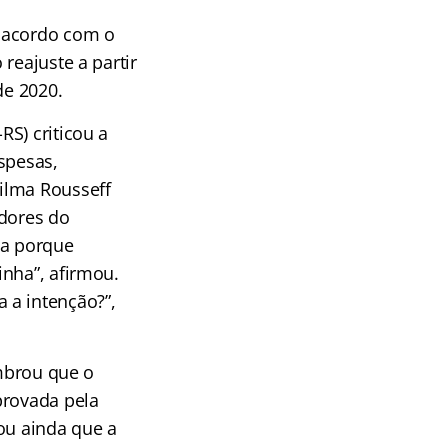
e acordo com o
reajuste a partir
de 2020.
S) criticou a
spesas,
ilma Rousseff
idores do
ca porque
inha”, afirmou.
 a intenção?”,
embrou que o
provada pela
ou ainda que a