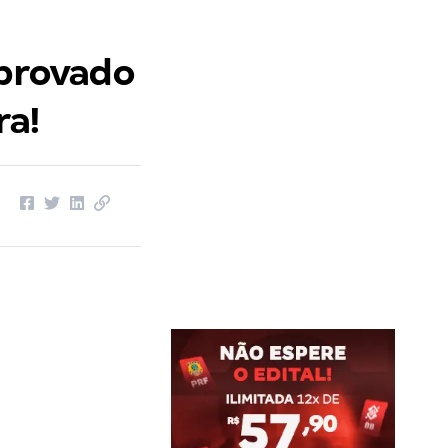
aprovado
ra!