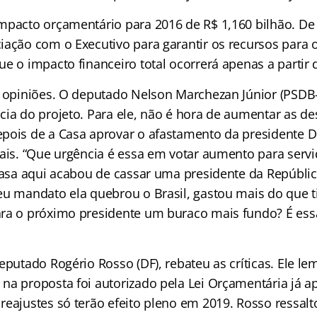
mpacto orçamentário para 2016 de R$ 1,160 bilhão. D
ação com o Executivo para garantir os recursos para o 
e o impacto financeiro total ocorrerá apenas a partir 
u opiniões. O deputado Nelson Marchezan Júnior (PSDB-R
cia do projeto. Para ele, não é hora de aumentar as de
pois de a Casa aprovar o afastamento da presidente D
cais. “Que urgência é essa em votar aumento para serv
 Casa aqui acabou de cassar uma presidente da Repúbli
eu mandato ela quebrou o Brasil, gastou mais do que t
ra o próximo presidente um buraco mais fundo? É essa
eputado Rogério Rosso (DF), rebateu as críticas. Ele l
na proposta foi autorizado pela Lei Orçamentária já a
reajustes só terão efeito pleno em 2019. Rosso ressalt