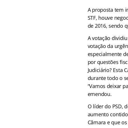
A proposta tem i
STF, houve negoci
de 2016, sendo qu
A votação dividi
votação da urgên
especialmente de
por questões fis
Judiciário? Esta
durante todo o s
“Vamos deixar pa
emendou.
O líder do PSD, d
aumento contido 
Câmara e que os 