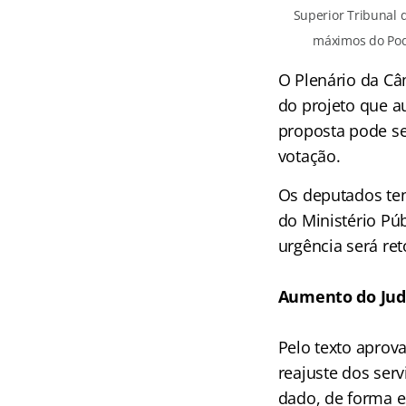
Superior Tribunal 
máximos do Pode
O Plenário da Câ
do projeto que au
proposta pode se
votação.
Os deputados ten
do Ministério Púb
urgência será r
Aumento do Judi
Pelo texto aprov
reajuste dos ser
dado, de forma es