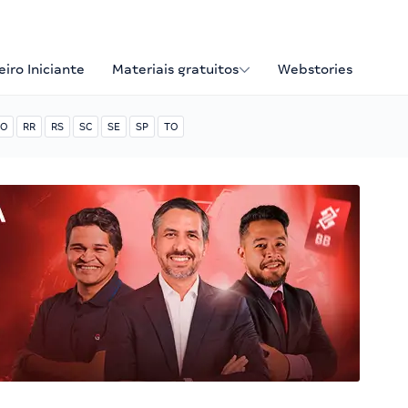
iro Iniciante
Materiais gratuitos
Webstories
O
RR
RS
SC
SE
SP
TO