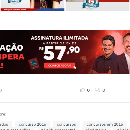
0
0
16
bre:
ados
concurso 2016
concursos
concursos em 2016