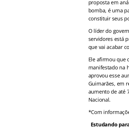
proposta em anál
bomba, é uma pau
constituir seus p
O líder do gove
servidores está 
que vai acabar c
Ele afirmou que 
manifestado na 
aprovou esse aum
Guimarães, em re
aumento de até 7
Nacional.
*Com informaçõ
Estudando para