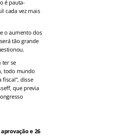
o é pauta-
il cada vez mais
ue o aumento dos
 será tão grande
uestionou.
 ter se
a, todo mundo
iscal”, disse
seff, que previa
Congresso
 aprovação e 26