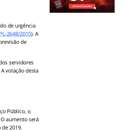
ido de urgência
PL-2648/2015
). A
previsão de
dos servidores
 A votação desta
ço Público, o
. O aumento será
o de 2019.