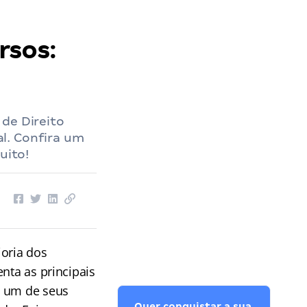
rsos:
 de Direito
l. Confira um
uito!
ioria dos
nta as principais
a um de seus
Quer conquistar a sua