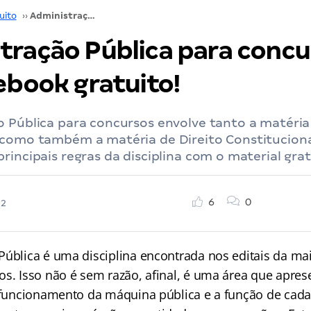
uito
››
Administração Pública para concursos: baixe o ebook gratuito!
tração Pública para concu
ebook gratuito!
 Pública para concursos envolve tanto a matéria
 como também a matéria de Direito Constituciona
rincipais regras da disciplina com o material grat
6
0
22
Pública é uma disciplina encontrada nos editais da ma
s. Isso não é sem razão, afinal, é uma área que aprese
o funcionamento da máquina pública e a função de cad