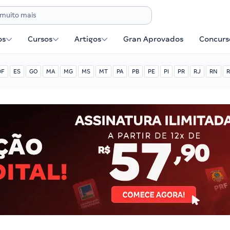
os
Cursos
Artigos
Gran Aprovados
Concurse
DF
ES
GO
MA
MG
MS
MT
PA
PB
PE
PI
PR
RJ
RN
R