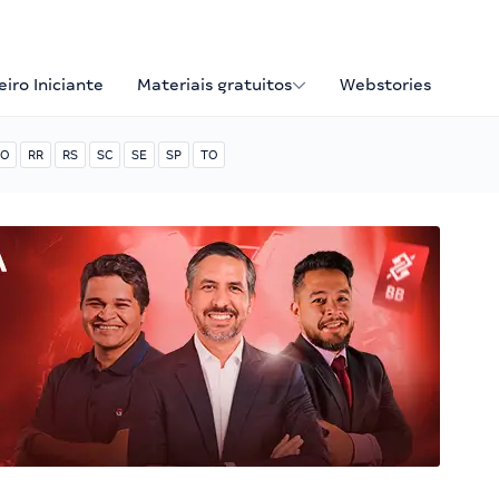
iro Iniciante
Materiais gratuitos
Webstories
O
RR
RS
SC
SE
SP
TO