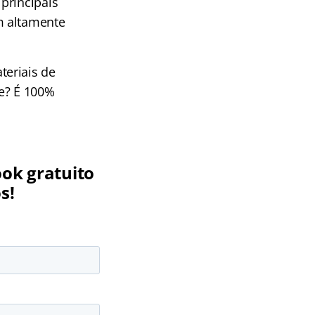
principais
m altamente
teriais de
te? É 100%
ook gratuito
s!