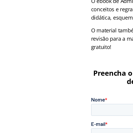
O ebook de Admin
conceitos e regr
didática, esquem
O material també
revisão para a m
gratuito!
Preencha o 
d