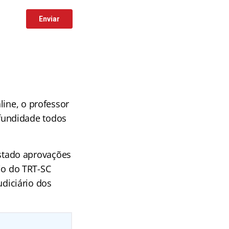
line, o professor
fundidade todos
stado aprovações
rio do TRT-SC
udiciário dos