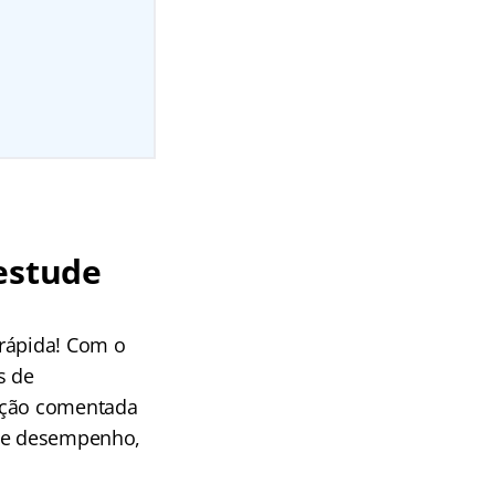
estude
 rápida! Com o
s de
lução comentada
 de desempenho,