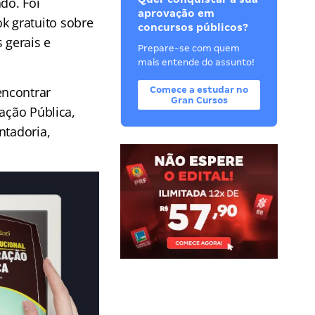
do. Foi
aprovação em
k gratuito sobre
concursos públicos?
 gerais e
Prepare-se com quem
mais entende do assunto!
encontrar
Comece a estudar no
Gran Cursos
ação Pública,
ntadoria,