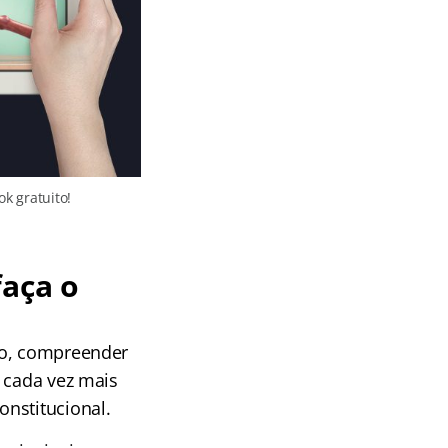
k gratuito!
faça o
so, compreender
r cada vez mais
nstitucional.