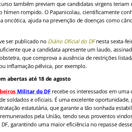
ncurso também previam que candidatas virgens teriam
o hímen rompido. O Papanicolau, cientificamente co
ia oncótica, ajuda na prevenção de doenças como cânc
e ser publicado no
Diário Oficial do DF
nesta sexta-fei
suficiente que a candidata apresente um laudo, assina
obstetra, que comprova a ausência de restrições listada
u inflamação pélvica, por exemplo.
em abertas até 18 de agosto
beiros
Militar do DF
recebe os interessados em uma 
de soldados e oficiais. É uma excelente oportunidade,
ratação estatutária, que garante a tão sonhada estabil
remunerados pela União, tendo seus proventos vindos
o DF, garantindo uma maior eficiência no repasse desse