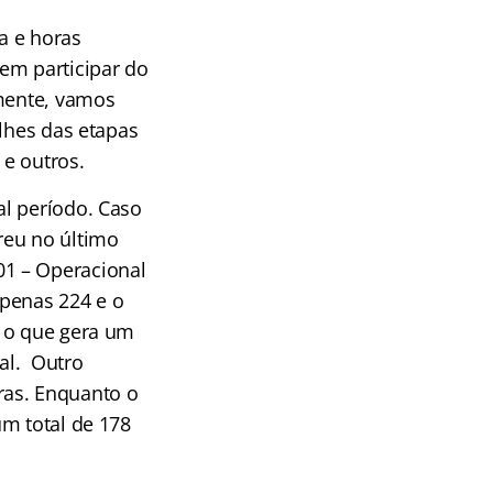
a e horas
em participar do
lmente, vamos
alhes das etapas
 e outros.
al período. Caso
reu no último
01 – Operacional
apenas 224 e o
, o que gera um
al. Outro
ras. Enquanto o
um total de 178