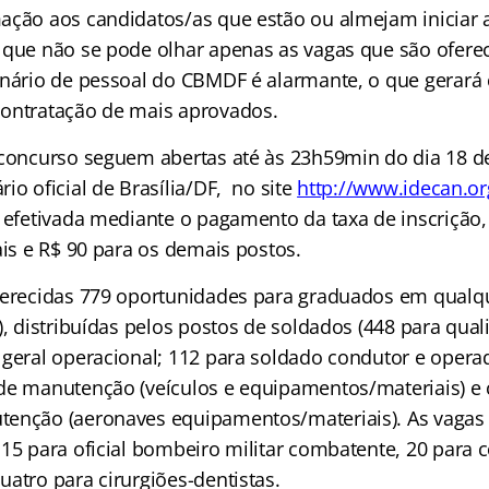
ação aos candidatos/as que estão ou almejam iniciar 
 que não se pode olhar apenas as vagas que são oferec
enário de pessoal do CBMDF é alarmante, o que gerar
ontratação de mais aprovados.
 concurso seguem abertas até às 23h59min do dia 18 d
io oficial de Brasília/DF,
no site
http://www.idecan.or
é efetivada mediante o pagamento da taxa de inscrição,
ais e R$ 90 para os demais postos.
ferecidas 779 oportunidades para graduados em qualqu
), distribuídas pelos postos de soldados (448 para qual
 geral operacional; 112 para soldado condutor e operad
de manutenção (veículos e equipamentos/materiais) e 
enção (aeronaves equipamentos/materiais). As vagas d
115 para oficial bombeiro militar combatente, 20 para
atro para cirurgiões-dentistas.