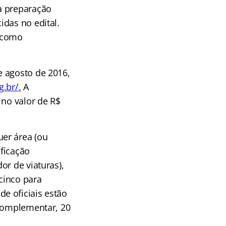
a preparação
idas no edital.
á como
e agosto de 2016,
g.br/
.
A
 no valor de R$
er área (ou
ificação
or de viaturas),
cinco para
e oficiais estão
 complementar, 20