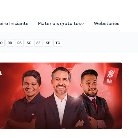
iro Iniciante
Materiais gratuitos
Webstories
O
RR
RS
SC
SE
SP
TO