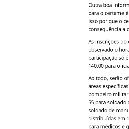
Outra boa inform
para o certame é
Isso por que o c
consequência a c
As inscrições do
observado o horár
p
articipação só 
140,00 para ofici
Ao todo, serão o
áreas específicas
bombeiro militar
55 para soldado 
soldado de manut
distribuídas em 
para médicos e qu