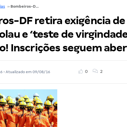
ias
››
Bombeiros-DF retira exigência de Papanicolau e ‘teste de virgindade’ de concurso! Inscrições seguem abertas!
os-DF retira exigência de
lau e ‘teste de virgindade
o! Inscrições seguem aber
0
2
16
• Atualizado em
09/08/16