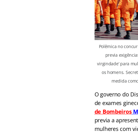
Polêmica no concur
previa exigência
virgindade’ para mu
os homens. Secret
medida como 
O governo do Dist
de exames gineco
de Bombeiros
Mi
previa a apresen
mulheres com vid