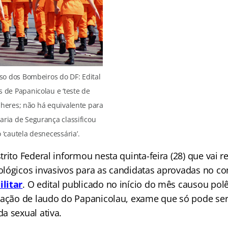
so dos Bombeiros do DF: Edital
s de Papanicolau e ‘teste de
lheres; não há equivalente para
aria de Segurança classificou
‘cautela desnecessária’.
rito Federal informou nesta quinta-feira (28) que vai re
lógicos invasivos para as candidatas aprovadas no c
litar
. O edital publicado no início do mês causou po
tação de laudo do Papanicolau, exame que só pode ser
a sexual ativa.