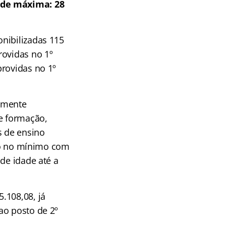
dade máxima: 28
nibilizadas 115
rovidas no 1º
providas no 1º
damente
de formação,
s de ensino
ção no mínimo com
de idade até a
.108,08, já
ao posto de 2º