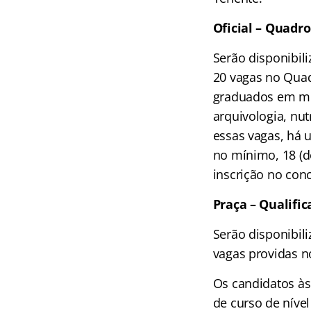
Oficial – Quad
Serão disponibil
20 vagas no Quad
graduados em med
arquivologia, nut
essas vagas, há 
no mínimo, 18 (de
inscrição no co
Praça – Qualifi
Serão disponibil
vagas providas n
Os candidatos às
de curso de níve