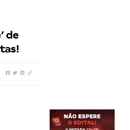
’ de
tas!