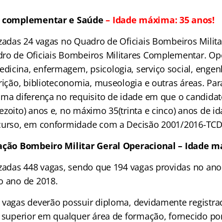
ro complementar e Saúde
– Idade máxima: 35 anos!
izadas 24 vagas no Quadro de Oficiais Bombeiros Milit
ro de Oficiais Bombeiros Militares Complementar. Op
icina, enfermagem, psicologia, serviço social, engen
rição, biblioteconomia, museologia e outras áreas. Par
uma diferença no requisito de idade em que o candidat
zoito) anos e, no máximo 35(trinta e cinco) anos de id
ncurso, em conformidade com a Decisão 2001/2016-TCD
cação Bombeiro Militar Geral Operacional – Idade m
izadas 448 vagas, sendo que 194 vagas providas no ano
o ano de 2018.
 vagas deverão possuir diploma, devidamente registra
l superior em qualquer área de formação, fornecido por