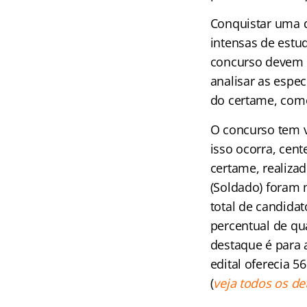
Conquistar uma d
intensas de estu
concurso devem c
analisar as espec
do certame, como 
O concurso tem v
isso ocorra, cen
certame, realiza
(Soldado) foram 
total de candida
percentual de qu
destaque é para 
edital oferecia 
(
veja todos os de