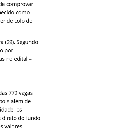
 de comprovar
nhecido como
er de colo do
ra (29). Segundo
do por
s no edital –
das 779 vagas
 pois além de
idade, os
 direto do fundo
s valores.