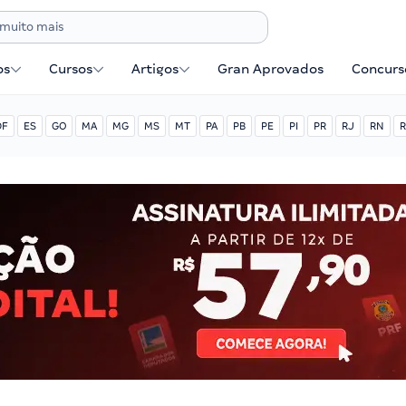
os
Cursos
Artigos
Gran Aprovados
Concurse
DF
ES
GO
MA
MG
MS
MT
PA
PB
PE
PI
PR
RJ
RN
R