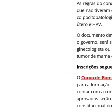
As regras do co
que não tiveram 
colpocitopatolog
útero e HPV.
O documento dev
o governo, será 
ginecologista ou 
tumor de mama o
Inscrições segu
O
Corpo de Bom
para a formação 
contar com a cont
aprovados serão 
constitucional d