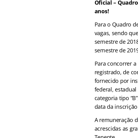
Oficial – Quadr
anos!
Para o Quadro de
vagas, sendo que
semestre de 2018
semestre de 2019
Para concorrer a
registrado, de c
fornecido por in
federal, estadual
categoria tipo “B
data da inscriçã
A remuneração de
acrescidas as gr
Tenente.