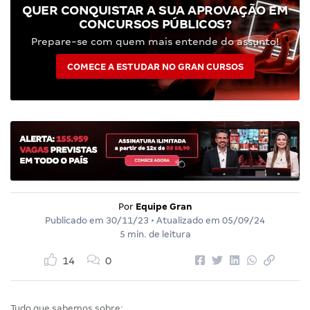
QUER CONQUISTAR A SUA APROVAÇÃO EM
CONCURSOS PÚBLICOS?
Prepare-se com quem mais entende do assunto!
COMECE A ESTUDAR NO GRAN CURSOS
Por
Equipe Gran
Publicado em
30/11/23
• Atualizado em
05/09/24
5 min. de leitura
14
0
Tudo que sabemos sobre: