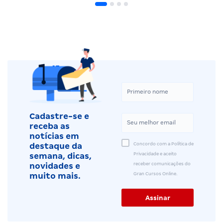
Cadastre-se e
receba as
notícias em
Concordo com a Política de
destaque da
Privacidade e aceito
semana, dicas,
receber comunicações do
novidades e
Gran Cursos Online.
muito mais.