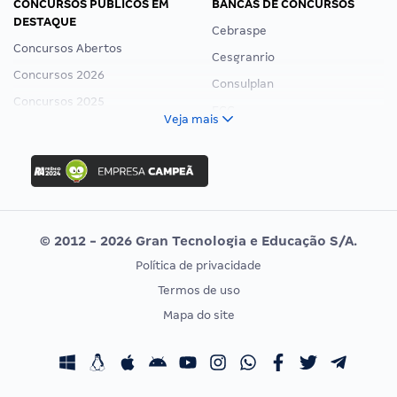
CONCURSOS PÚBLICOS EM
BANCAS DE CONCURSOS
DESTAQUE
Cebraspe
Concursos Abertos
Cesgranrio
Concursos 2026
Consulplan
Concursos 2025
FCC
Veja mais
Concurso Nacional Unificado
FGV
Concurso Ibama
Idecan
Concurso MPU
Selecon
Editais publicados
Uniase
© 2012 - 2026 Gran Tecnologia e Educação S/A.
Vunesp
Política de privacidade
CONCURSOS POR PROFISSÃO
EXAME DE ORDEM
Termos de uso
Concursos Administrativos
OAB
Mapa do site
Concursos Educação
Prova OAB
Concursos Fiscais
Calendário OAB
Concursos Jurídicos
Questões OAB