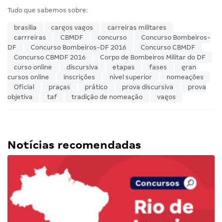
Tudo que sabemos sobre:
brasilia
cargos vagos
carreiras militares
carrreiras
CBMDF
concurso
Concurso Bombeiros-
DF
Concurso Bombeiros-DF 2016
Concurso CBMDF
Concurso CBMDF 2016
Corpo de Bombeiros Militar do DF
curso online
discursiva
etapas
fases
gran
cursos online
inscrições
nível superior
nomeações
Oficial
praças
prático
prova discursiva
prova
objetiva
taf
tradição de nomeação
vagos
Notícias recomendadas