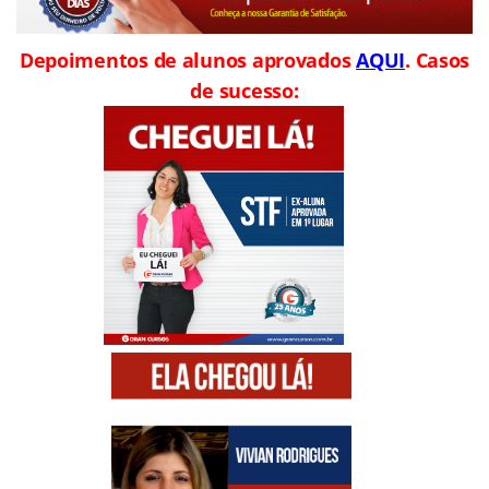
Depoimentos de alunos aprovados
AQUI
. Casos
de sucesso: