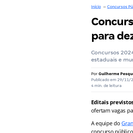
Início
››
Concursos Pú
Concurso
para d
Concursos 2024:
estaduais e mun
Por
Guilherme Pesqu
Publicado em
29/11/
4 min. de leitura
Editais previst
ofertam vagas par
A equipe do
Gra
concurso público