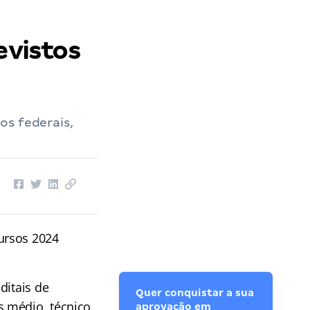
evistos
os federais,
ursos 2024
ditais de
Quer conquistar a sua
s médio, técnico
aprovação em