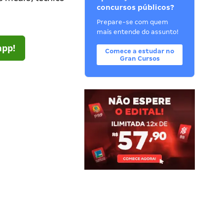
concursos públicos?
Prepare-se com quem
mais entende do assunto!
app!
Comece a estudar no
Gran Cursos