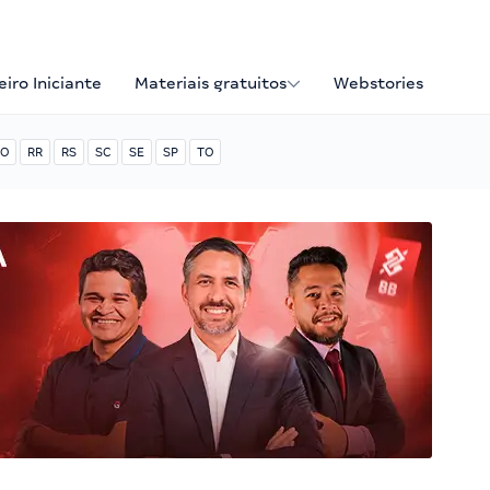
iro Iniciante
Materiais gratuitos
Webstories
O
RR
RS
SC
SE
SP
TO