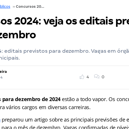
blicos
››
Concursos 2024: veja os editais previstos para dezembro
s 2024: veja os editais pr
ezembro
 editais previstos para dezembro. Vagas em órgã
icipais.
eira
4
0
24
os para dezembro de 2024
estão a todo vapor. Os conc
a vários cargos em diversas carreiras.
n
preparou um artigo sobre as principais previsões de e
 para o mês de dezembro. Vagas confirmadas de nívei