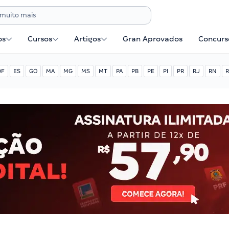
os
Cursos
Artigos
Gran Aprovados
Concurse
DF
ES
GO
MA
MG
MS
MT
PA
PB
PE
PI
PR
RJ
RN
R