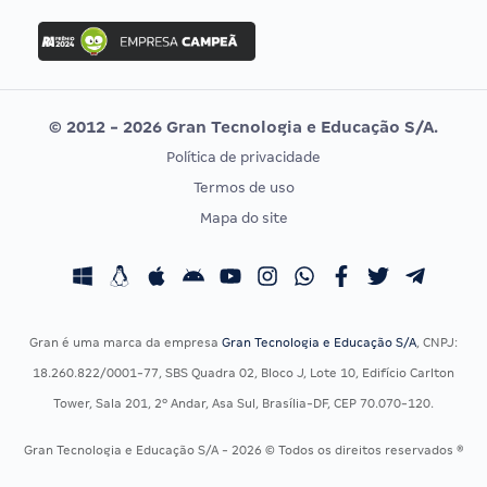
Concurso Ibama
Idecan
Concurso MPU
Selecon
Editais publicados
Uniase
© 2012 - 2026 Gran Tecnologia e Educação S/A.
Vunesp
Política de privacidade
CONCURSOS POR PROFISSÃO
EXAME DE ORDEM
Termos de uso
Concursos Administrativos
OAB
Mapa do site
Concursos Educação
Prova OAB
Concursos Fiscais
Calendário OAB
Concursos Jurídicos
Questões OAB
Concursos Militares
Recursos OAB
Gran é uma marca da empresa
Gran Tecnologia e Educação S/A
, CNPJ:
Concursos Policiais
Exame de Ordem
18.260.822/0001-77, SBS Quadra 02, Bloco J, Lote 10, Edifício Carlton
Concursos Saúde
Tower, Sala 201, 2º Andar, Asa Sul, Brasília-DF, CEP 70.070-120.
Concursos Tribunais
Gran Tecnologia e Educação S/A - 2026 © Todos os direitos reservados ®
Residência Multiprofissional