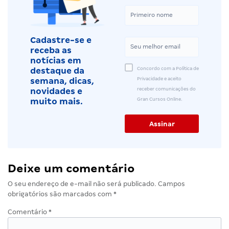
Cadastre-se e
receba as
notícias em
Concordo com a Política de
destaque da
Privacidade e aceito
semana, dicas,
receber comunicações do
novidades e
Gran Cursos Online.
muito mais.
Deixe um comentário
O seu endereço de e-mail não será publicado.
Campos
obrigatórios são marcados com
*
Comentário
*