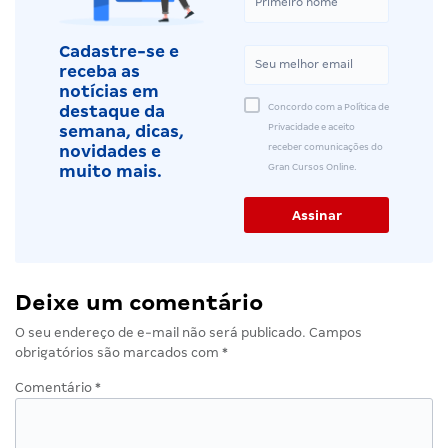
Cadastre-se e
receba as
notícias em
Concordo com a Política de
destaque da
Privacidade e aceito
semana, dicas,
receber comunicações do
novidades e
Gran Cursos Online.
muito mais.
Deixe um comentário
O seu endereço de e-mail não será publicado.
Campos
obrigatórios são marcados com
*
Comentário
*