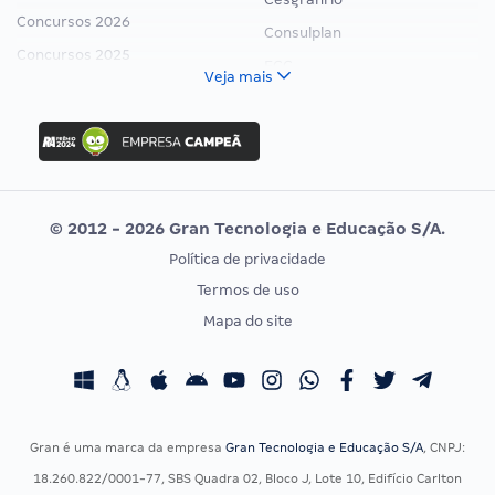
Concursos 2026
Consulplan
Concursos 2025
FCC
Veja mais
Concurso Nacional Unificado
FGV
Concurso Ibama
Idecan
Concurso MPU
Selecon
Editais publicados
Uniase
© 2012 - 2026 Gran Tecnologia e Educação S/A.
Vunesp
Política de privacidade
CONCURSOS POR PROFISSÃO
EXAME DE ORDEM
Termos de uso
Concursos Administrativos
OAB
Mapa do site
Concursos Educação
Prova OAB
Concursos Fiscais
Calendário OAB
Concursos Jurídicos
Questões OAB
Concursos Militares
Recursos OAB
Gran é uma marca da empresa
Gran Tecnologia e Educação S/A
, CNPJ:
Concursos Policiais
Exame de Ordem
18.260.822/0001-77, SBS Quadra 02, Bloco J, Lote 10, Edifício Carlton