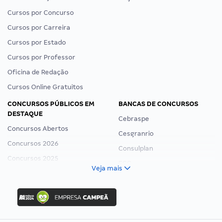
Cursos por Concurso
Cursos por Carreira
Cursos por Estado
Cursos por Professor
Oficina de Redação
Cursos Online Gratuitos
CONCURSOS PÚBLICOS EM
BANCAS DE CONCURSOS
DESTAQUE
Cebraspe
Concursos Abertos
Cesgranrio
Concursos 2026
Consulplan
Concursos 2025
FCC
Veja mais
Concurso Nacional Unificado
FGV
Concurso Ibama
Idecan
Concurso MPU
Selecon
Editais publicados