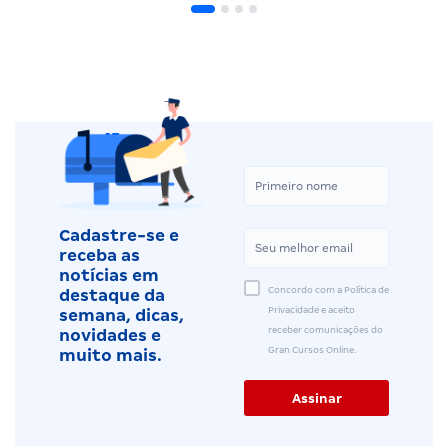
Cadastre-se e
receba as
notícias em
Concordo com a Política de
destaque da
Privacidade e aceito
semana, dicas,
receber comunicações do
novidades e
Gran Cursos Online.
muito mais.