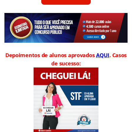
Depoimentos de alunos aprovados
AQUI
. Casos
de sucesso: