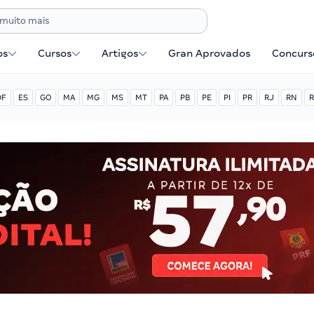
os
Cursos
Artigos
Gran Aprovados
Concurse
DF
ES
GO
MA
MG
MS
MT
PA
PB
PE
PI
PR
RJ
RN
R