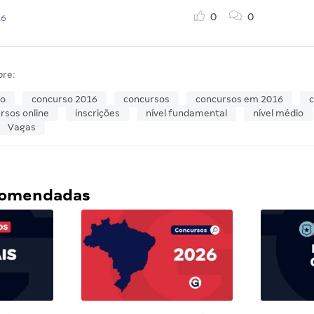
0
0
16
bre:
so
concurso 2016
concursos
concursos em 2016
c
rsos online
inscrições
nível fundamental
nível médio
Vagas
ecomendadas