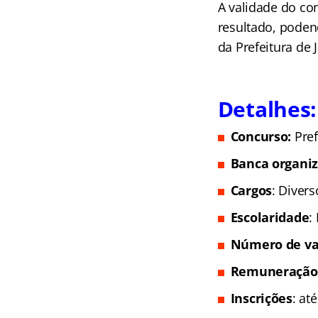
A validade do co
resultado, poden
da Prefeitura de 
Detalhes:
Concurso:
Pre
Banca organi
Cargos
: Divers
Escolaridade
:
Número de va
Remuneração
Inscrições
: at