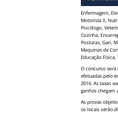
Enfermagem, Elet
Motorista ll, Nut
Psicólogo, Veteri
Cozinha, Encarreg
Posturas, Gari, 
Maquinas de Corte
Educação Física, 
O concurso será 
efetuadas pelo e
2016. As taxas v
ganhos chegam a 
As provas objetiv
os locais serão 