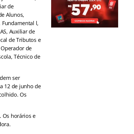
iar de
de Alunos,
. Fundamental l,
AS, Auxiliar de
cal de Tributos e
, Operador de
scola, Técnico de
odem ser
dia 12 de junho de
colhido. Os
. Os horários e
dora.