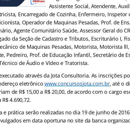
Assistente Social, Atendente, Auxil
ricista, Encarregado de Cozinha, Enfermeiro, Inspetor 
ricionista, Operador de Maquinas Pesadas, Prof. de Ens
nário, Agente Comunitário Saúde, Assessor Geral do CR
ado da Seção de Cadastro e Tributos, Escriturário I, Fis
Mecânico de Maquinas Pesadas, Motorista, Motorista lll
, Pedreiro, Prof. de Educação Infantil, Secretário de E
Técnico de Áudio e Vídeo e Tratorista.
executado através da Jota Consultoria. As inscrições p
ndereço eletrônico
www.concursosjota.com.br
, até o 
ariam de R$ 15,00 a R$ 20,00, de acordo com o cargo es
R$ 4.690,72.
a e prática serão realizadas no dia 19 de junho de 2016
divulgados em data oportuna no site da banca organiza