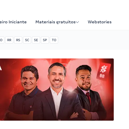
iro Iniciante
Materiais gratuitos
Webstories
O
RR
RS
SC
SE
SP
TO