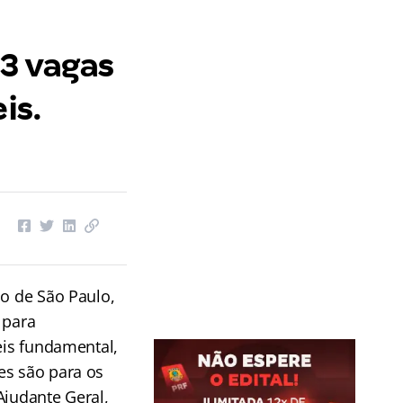
3 vagas
is.
do de São Paulo,
 para
eis fundamental,
es são para os
Ajudante Geral,