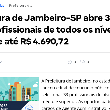
ias
››
Prefeitura de Jambeiro-SP abre 33 vagas para profissionais de todos os níveis. Inicial de até R$ 4.690,72
ura de Jambeiro-SP abre 3
fissionais de todos os níve
de até R$ 4.690,72
0
0
16
A Prefeitura de Jambeiro, no esta
lançou edital de concurso público
selecionar 33 profissionais de nív
médio e superior. As oportunidad
cargos de Agente Administrativo, 