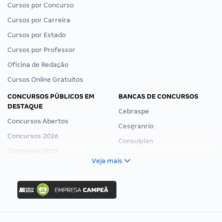
Cursos por Concurso
Cursos por Carreira
Cursos por Estado
Cursos por Professor
Oficina de Redação
Cursos Online Gratuitos
CONCURSOS PÚBLICOS EM
BANCAS DE CONCURSOS
DESTAQUE
Cebraspe
Concursos Abertos
Cesgranrio
Concursos 2026
Consulplan
Concursos 2025
FCC
Veja mais
Concurso Nacional Unificado
FGV
Concurso Ibama
Idecan
Concurso MPU
Selecon
Editais publicados
Uniase