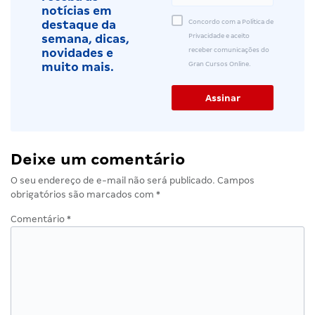
notícias em
Concordo com a Política de
destaque da
Privacidade e aceito
semana, dicas,
receber comunicações do
novidades e
Gran Cursos Online.
muito mais.
Deixe um comentário
O seu endereço de e-mail não será publicado.
Campos
obrigatórios são marcados com
*
Comentário
*