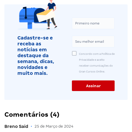
Cadastre-se e
receba as
notícias em
Concordo com a Política de
destaque da
Privacidade e aceito
semana, dicas,
receber comunicações do
novidades e
Gran Cursos Online.
muito mais.
Comentários (4)
Breno Said
•
25 de Março de 2024