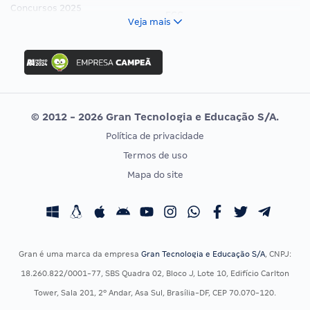
Concursos 2025
FCC
Veja mais
Concurso Nacional Unificado
FGV
Concurso Ibama
Idecan
Concurso MPU
Selecon
Editais publicados
Uniase
© 2012 - 2026 Gran Tecnologia e Educação S/A.
Vunesp
Política de privacidade
CONCURSOS POR PROFISSÃO
EXAME DE ORDEM
Termos de uso
Concursos Administrativos
OAB
Mapa do site
Concursos Educação
Prova OAB
Concursos Fiscais
Calendário OAB
Concursos Jurídicos
Questões OAB
Concursos Militares
Recursos OAB
Gran é uma marca da empresa
Gran Tecnologia e Educação S/A
, CNPJ:
Concursos Policiais
Exame de Ordem
18.260.822/0001-77, SBS Quadra 02, Bloco J, Lote 10, Edifício Carlton
Concursos Saúde
Tower, Sala 201, 2º Andar, Asa Sul, Brasília-DF, CEP 70.070-120.
Concursos Tribunais