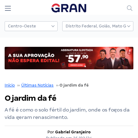
Início
››
Últimas Notícias
››
O jardim da fé
O jardim da fé
A fé é como o solo fértil do jardim, onde os fogos da
vida geram renascimento.
Por
Gabriel Granjeiro