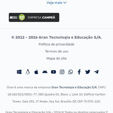
FCC
Veja mais
Concurso Nacional Unificado
FGV
Concurso Ibama
Idecan
Concurso MPU
Selecon
Editais publicados
Uniase
© 2012 - 2026 Gran Tecnologia e Educação S/A.
Vunesp
Política de privacidade
CONCURSOS POR PROFISSÃO
EXAME DE ORDEM
Termos de uso
Concursos Administrativos
OAB
Mapa do site
Concursos Educação
Prova OAB
Concursos Fiscais
Calendário OAB
Concursos Jurídicos
Questões OAB
Concursos Militares
Recursos OAB
Gran é uma marca da empresa
Gran Tecnologia e Educação S/A
, CNPJ:
Concursos Policiais
Exame de Ordem
18.260.822/0001-77, SBS Quadra 02, Bloco J, Lote 10, Edifício Carlton
Concursos Saúde
Tower, Sala 201, 2º Andar, Asa Sul, Brasília-DF, CEP 70.070-120.
Concursos Tribunais
Gran Tecnologia e Educação S/A - 2026 © Todos os direitos reservados ®