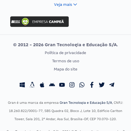
FCC
Veja mais
Concurso Nacional Unificado
FGV
Concurso Ibama
Idecan
Concurso MPU
Selecon
Editais publicados
Uniase
© 2012 - 2026 Gran Tecnologia e Educação S/A.
Vunesp
Política de privacidade
CONCURSOS POR PROFISSÃO
EXAME DE ORDEM
Termos de uso
Concursos Administrativos
OAB
Mapa do site
Concursos Educação
Prova OAB
Concursos Fiscais
Calendário OAB
Concursos Jurídicos
Questões OAB
Concursos Militares
Recursos OAB
Gran é uma marca da empresa
Gran Tecnologia e Educação S/A
, CNPJ:
Concursos Policiais
Exame de Ordem
18.260.822/0001-77, SBS Quadra 02, Bloco J, Lote 10, Edifício Carlton
Concursos Saúde
Tower, Sala 201, 2º Andar, Asa Sul, Brasília-DF, CEP 70.070-120.
Concursos Tribunais