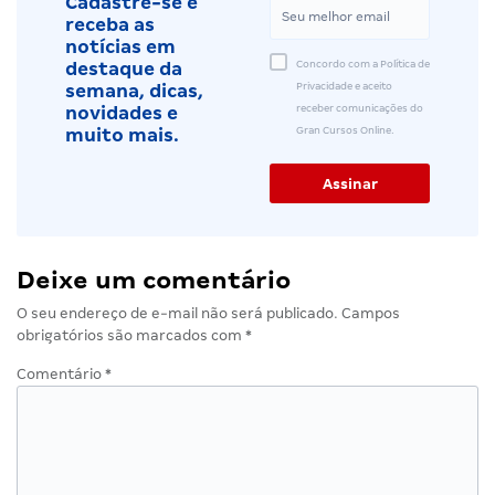
Cadastre-se e
receba as
notícias em
Concordo com a Política de
destaque da
Privacidade e aceito
semana, dicas,
receber comunicações do
novidades e
Gran Cursos Online.
muito mais.
Deixe um comentário
O seu endereço de e-mail não será publicado.
Campos
obrigatórios são marcados com
*
Comentário
*