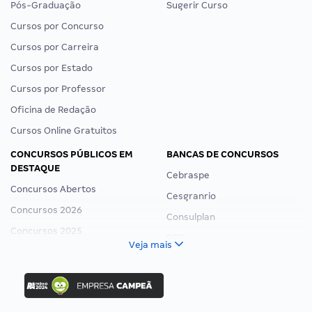
Pós-Graduação
Sugerir Curso
Cursos por Concurso
Cursos por Carreira
Cursos por Estado
Cursos por Professor
Oficina de Redação
Cursos Online Gratuitos
CONCURSOS PÚBLICOS EM
BANCAS DE CONCURSOS
DESTAQUE
Cebraspe
Concursos Abertos
Cesgranrio
Concursos 2026
Consulplan
Concursos 2025
FCC
Veja mais
Concurso Nacional Unificado
FGV
Concurso Ibama
Idecan
Concurso MPU
Selecon