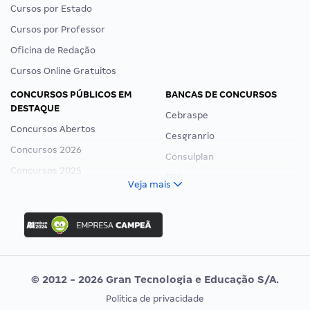
Cursos por Estado
Cursos por Professor
Oficina de Redação
Cursos Online Gratuitos
CONCURSOS PÚBLICOS EM
BANCAS DE CONCURSOS
DESTAQUE
Cebraspe
Concursos Abertos
Cesgranrio
Concursos 2026
Consulplan
Concursos 2025
FCC
Veja mais
Concurso Nacional Unificado
FGV
Concurso Ibama
Idecan
Concurso MPU
Selecon
Editais publicados
Uniase
© 2012 - 2026 Gran Tecnologia e Educação S/A.
Vunesp
Política de privacidade
CONCURSOS POR PROFISSÃO
EXAME DE ORDEM