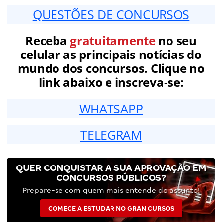
QUESTÕES DE CONCURSOS
Receba
gratuitamente
no seu
celular as principais notícias do
mundo dos concursos. Clique no
link abaixo e inscreva-se:
WHATSAPP
TELEGRAM
QUER CONQUISTAR A SUA APROVAÇÃO EM
CONCURSOS PÚBLICOS?
Prepare-se com quem mais entende do assunto!
COMECE A ESTUDAR NO GRAN CURSOS