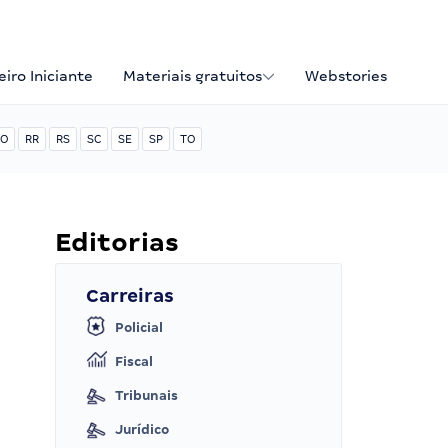
iro Iniciante
Materiais gratuitos
Webstories
O
RR
RS
SC
SE
SP
TO
Editorias
Carreiras
Policial
Fiscal
Tribunais
Jurídico