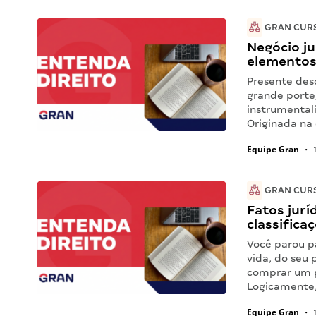
GRAN CUR
Negócio ju
elementos
Presente desd
grande porte,
instrumentali
Originada na 
Equipe Gran
•
1
GRAN CUR
Fatos jurí
classifica
Você parou p
vida, do seu 
comprar um p
Logicamente
Equipe Gran
•
1