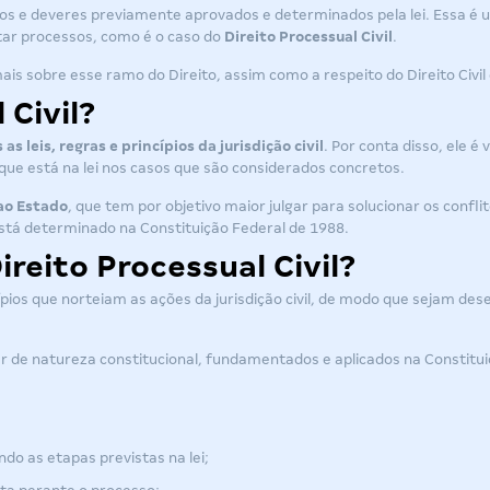
ios e deveres previamente aprovados e determinados pela lei. Essa é
tar processos, como é o caso do
Direito Processual Civil
.
is sobre esse ramo do Direito, assim como a respeito do
Direito Civil
 Civil?
s leis, regras e princípios da jurisdição civil
. Por conta disso, ele é
que está na lei nos casos que são considerados concretos.
ao Estado
, que tem por objetivo maior julgar para solucionar os confli
está determinado na
Constituição Federal de 1988
.
ireito Processual Civil?
cípios que norteiam as ações da jurisdição civil, de modo que sejam d
er de natureza constitucional, fundamentados e aplicados na
Constitui
do as etapas previstas na lei;