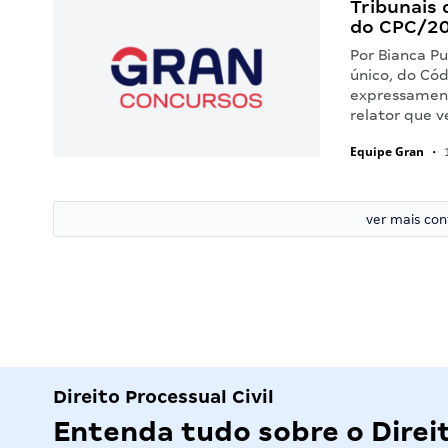
Tribunais 
do CPC/2
Por Bianca Pu
único, do Cód
expressamente
relator que 
Equipe Gran
•
1
ver mais co
Direito Processual Civil
Entenda tudo sobre o Direit