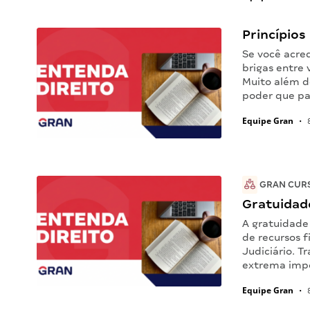
Princípios
Se você acred
brigas entre 
Muito além de
poder que pa
Equipe Gran
•
8
GRAN CUR
Gratuidad
A gratuidade
de recursos f
Judiciário. T
extrema impo
Equipe Gran
•
8