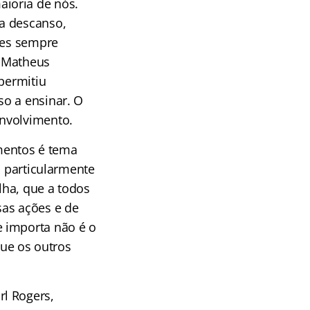
ioria de nós.
a descanso,
des sempre
, Matheus
permitiu
so a ensinar. O
envolvimento.
mentos é tema
, particularmente
lha, que a todos
sas ações e de
e importa não é o
ue os outros
l Rogers,