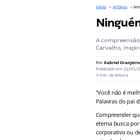
Início
››
Artigos
››
Ninguém
A compreensão 
Carvalho, inspi
Por
Gabriel Granjeiro
Publicado em
22/01/
3 min. de leitura
“Você não é mel
Palavras do pai 
Compreender que
eterna busca por
corporativo ou d