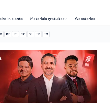
iro Iniciante
Materiais gratuitos
Webstories
O
RR
RS
SC
SE
SP
TO