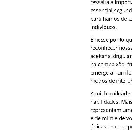
ressalta a import
essencial segun
partilhamos de e
indivíduos.
É nesse ponto que
reconhecer nossa 
aceitar a singula
na compaixão, fr
emerge a humild
modos de interp
Aqui, humildade 
habilidades. Mais
representam uma
e de mim e de voc
únicas de cada p