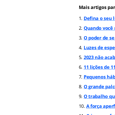
Mais artigos pa
Defina o seu 
Quando você n
O poder de se
Luzes de espe
2023 não acab
11 lições de 
Pequenos hábi
O grande palc
O trabalho que
A força aper