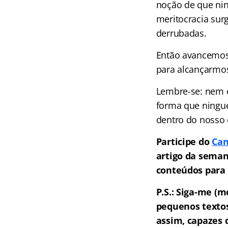
noção de que ni
meritocracia sur
derrubadas.
Então avancemos
para alcançarmos
Lembre-se: nem 
forma que ningu
dentro do nosso 
Participe do
Can
artigo da seman
conteúdos para 
P.S.: Siga-me (
pequenos textos
assim, capazes 