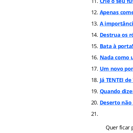
Crie o seu f
Apenas com
A importânci
Destrua os r
Bata à porta
Nada como u
Um novo pon
Já TENTEI de
Quando dize
Deserto não
Quer ficar 