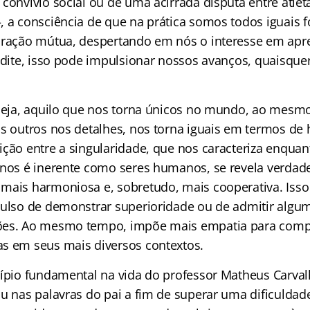
convívio social ou de uma acirrada disputa entre atlet
–, a consciência de que na prática somos todos iguais 
miração mútua, despertando em nós o interesse em ap
redite, isso pode impulsionar nossos avanços, quaisque
 seja, aquilo que nos torna únicos no mundo, ao mes
os outros nos detalhes, nos torna iguais em termos de
ção entre a singularidade, que nos caracteriza enquant
 nos é inerente como seres humanos, se revela verdade
mais harmoniosa e, sobretudo, mais cooperativa. Isso i
pulso de demonstrar superioridade ou de admitir algum
ões. Ao mesmo tempo, impõe mais empatia para com
s em seus mais diversos contextos.
cípio fundamental na vida do professor Matheus Carva
ou nas palavras do pai a fim de superar uma dificuldad