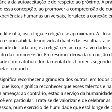
ância da autoaceitação e do respeito ao próximo. A prá
do essa concepção, ao promover a compreensão de qu
xperiências humanas universais, fortalece a conexão e
 filosofia, psicologia e religião se aproximam. A filoso
responsabilidade individual diante das escolhas, a psi
ridade de cada um, e a religião ensina que a verdadeir
uto da compreensão. Em resumo, derivada da noção d
ade como atributo fundamental dos homens segundo e
retar o mundo.
significa reconhecer a grandeza dos outros, em todos o
 que isso, significa reconhecer que esses talentos e h
 ameaça; ao contrário, estão a serviço da humanidad
ê em particular. Trata-se de valorizar e de celebrar as
essoa, num exercício de humildade que está longe de c