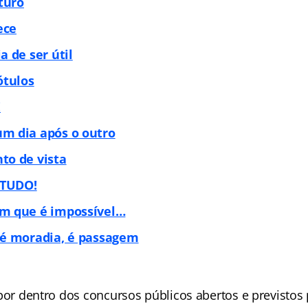
uturo
ece
a de ser útil
ótulos
!
m dia após o outro
to de vista
 TUDO!
m que é impossível…
 é moradia, é passagem
por dentro dos concursos públicos abertos e previstos 