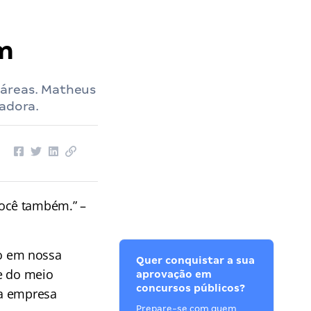
m
 áreas. Matheus
madora.
ocê também.” –
o em nossa
Quer conquistar a sua
e do meio
aprovação em
concursos públicos?
ma empresa
Prepare-se com quem