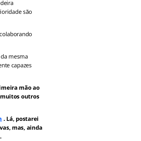
deira
rioridade são
 colaborando
.
, da mesma
ente capazes
imeira mão ao
 muitos outros
m
. Lá, postarei
vas, mas, ainda
.