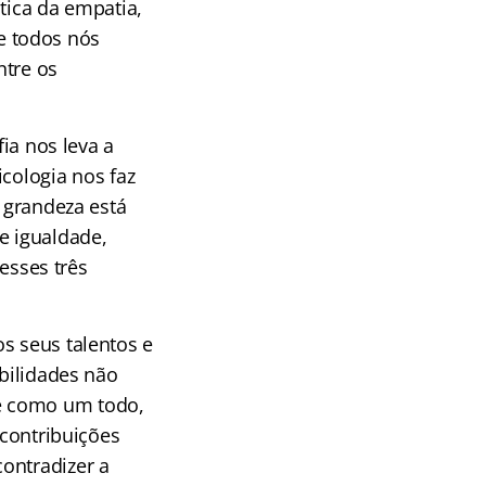
tica da empatia,
e todos nós
ntre os
fia nos leva a
cologia nos faz
a grandeza está
e igualdade,
sses três
s seus talentos e
abilidades não
e como um todo,
 contribuições
ontradizer a