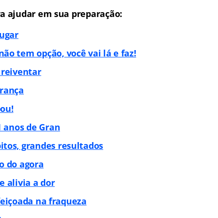
ra ajudar em sua preparação:
lugar
ão tem opção, você vai lá e faz!
 reiventar
ra
nça
ou!
11 anos de Gran
tos, grandes resultados
o do agora
 alivia a dor
feiçoada na fraqueza