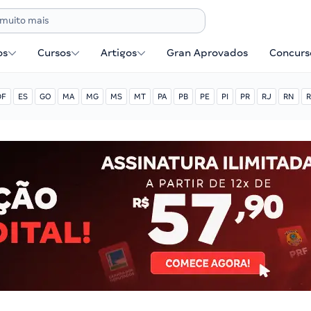
os
Cursos
Artigos
Gran Aprovados
Concurse
DF
ES
GO
MA
MG
MS
MT
PA
PB
PE
PI
PR
RJ
RN
R