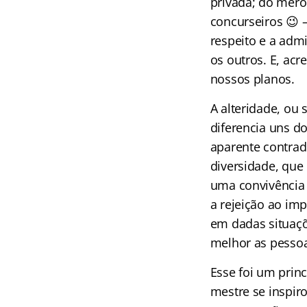
privada; do mero 
concurseiros 😉 
respeito e a ad
os outros. E, ac
nossos planos.
A alteridade, ou
diferencia uns d
aparente contradi
diversidade, que
uma convivência 
a rejeição ao im
em dadas situaç
melhor as pessoa
Esse foi um prin
mestre se inspir