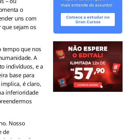
as – ou
mais entende do assunto!
fomenta o
render uns com
Comece a estudar no
Gran Cursos
r que sejam os
mo tempo que nos
 humanidade. A
o indivíduos, e a
ira base para
mplica, é claro,
a inferioridade
preendermos
lho. Nosso
e de