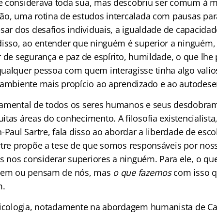
 considerava toda sua, mas descobriu ser comum à ma
ão, uma rotina de estudos intercalada com pausas par
esar dos desafios individuais, a igualdade de capacida
disso, ao entender que ninguém é superior a ninguém
 de segurança e paz de espírito, humildade, o que lhe 
ualquer pessoa com quem interagisse tinha algo valio
 ambiente mais propício ao aprendizado e ao autodes
damental de todos os seres humanos e seus desdobra
tas áreas do conhecimento. A filosofia existencialista
-Paul Sartre, fala disso ao abordar a liberdade de esco
rtre propõe a tese de que somos responsáveis por nos
nos considerar superiores a ninguém. Para ele, o qu
azem ou pensam de nós, mas
o que fazemos
com isso q
m.
sicologia, notadamente na abordagem humanista de Car