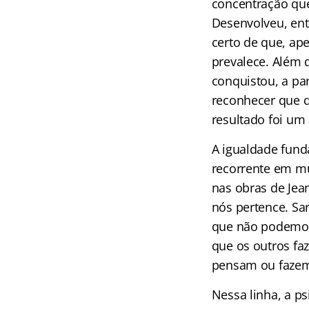
concentração que
Desenvolveu, ent
certo de que, ap
prevalece. Além 
conquistou, a par
reconhecer que q
resultado foi um
A igualdade fun
recorrente em mui
nas obras de Jean
nós pertence. Sa
que não podemos 
que os outros f
pensam ou faze
Nessa linha, a p