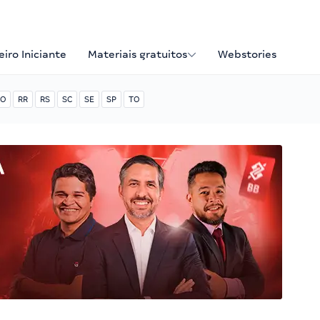
iro Iniciante
Materiais gratuitos
Webstories
O
RR
RS
SC
SE
SP
TO