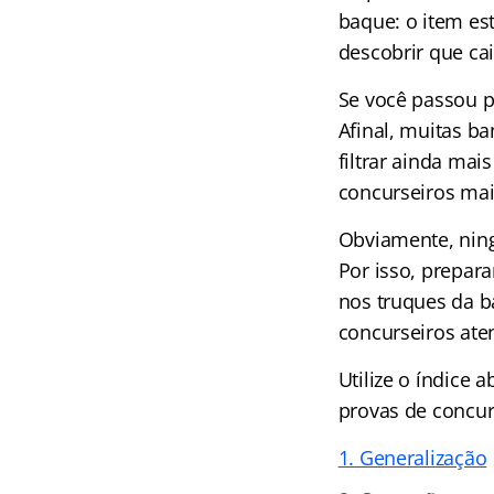
baque: o item es
descobrir que ca
Se você passou p
Afinal, muitas b
filtrar ainda mai
concurseiros mai
Obviamente, ning
Por isso, prepara
nos truques da b
concurseiros aten
Utilize o
índice
ab
provas de concur
1. Generalização