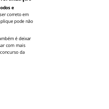
todos e
 ser correto em
aplique pode não
também é deixar
nsar com mais
 concurso da