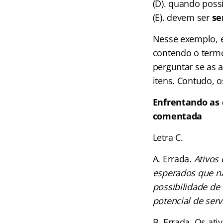
(D). quando poss
(E). devem ser
se
Nesse exemplo, e
contendo o termo
perguntar se as 
itens. Contudo, 
Enfrentando as 
comentada
Letra C.
A. Errada.
Ativos
esperados que na
possibilidade de
potencial de serv
B. Errada. Os at