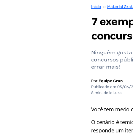
Início
››
Material Grat
7 exemp
concurs
Ninguém gosta 
concursos públi
errar mais!
Por
Equipe Gran
Publicado em
05/06/
8 min. de leitura
Você tem medo d
O cenário é temi
responde um item