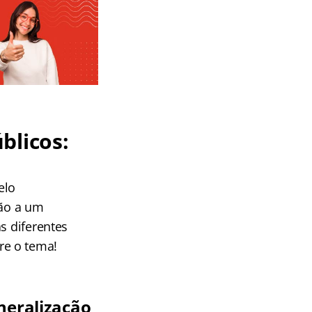
blicos:
elo
ão a um
s diferentes
re o tema!
neralização