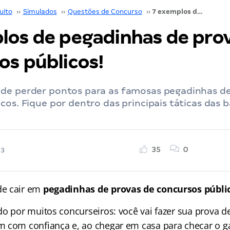
uito
››
Simulados
››
Questões de Concurso
››
7 exemplos de pegadinhas de provas de concursos públicos!
los de pegadinhas de pro
os públicos!
de perder pontos para as famosas pegadinhas de
cos. Fique por dentro das principais táticas das 
35
0
23
e cair em
pegadinhas de provas de concursos públi
do por muitos concurseiros: você vai fazer sua prova d
 com confiança e, ao chegar em casa para checar o g