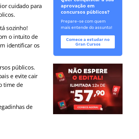
aior cuidado para
aprovação em
concursos públicos?
licos.
Prepare-se com quem
tá sozinho!
mais entende do assunto!
om o intuito de
Comece a estudar no
m identificar os
Gran Cursos
sos públicos.
is e evite cair
o time de
pegadinhas de