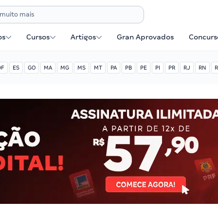
os
Cursos
Artigos
Gran Aprovados
Concurse
DF
ES
GO
MA
MG
MS
MT
PA
PB
PE
PI
PR
RJ
RN
R