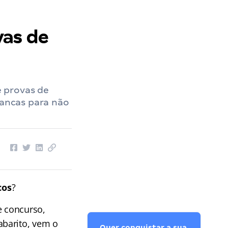
vas de
 provas de
bancas para não
cos
?
e concurso,
abarito, vem o
Quer conquistar a sua