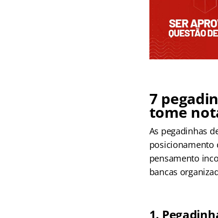
7 pegadin
tome not
As pegadinhas d
posicionamento 
pensamento incorr
bancas organizad
1. Pegadinh