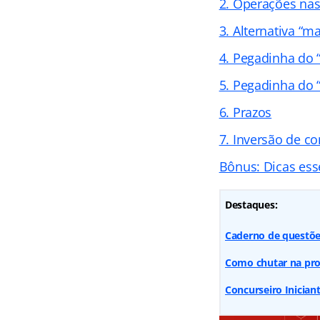
2. Operações nas 
3. Alternativa “ma
4. Pegadinha do 
5. Pegadinha do 
6. Prazos
7. Inversão de co
Bônus: Dicas ess
Destaques:
Caderno de questões
Como chutar na pro
Concurseiro Iniciant