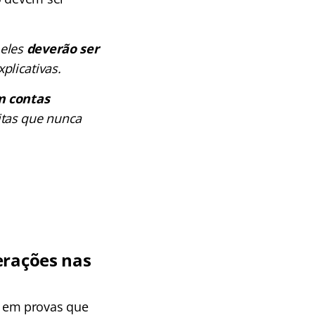
 eles
deverão ser
plicativas.
m contas
tas que nunca
erações nas
 em provas que