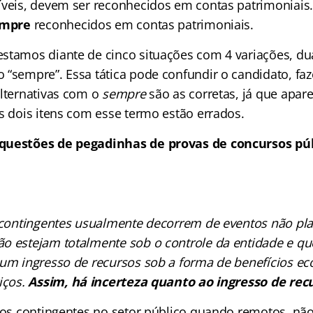
íveis, devem ser reconhecidos em contas patrimoniais.
mpre
reconhecidos em contas patrimoniais.
stamos diante de cinco situações com 4 variações, du
 “sempre”. Essa tática pode confundir o candidato, fa
alternativas com o
sempre
são as corretas, já que apa
os dois itens com esse termo estão errados.
questões de pegadinhas de provas de concursos púb
 contingentes usualmente decorrem de eventos não pla
̃o estejam totalmente sob o controle da entidade e qu
 um ingresso de recursos sob a forma de benefícios e
iços.
Assim, há incerteza quanto ao ingresso de rec
ivos contingentes no setor público quando remotos, nã