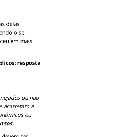
as delas
zendo-o se
receu em mais
licos: resposta
nejados ou não
e acarretam a
conômicos ou
ursos.
o devem ser