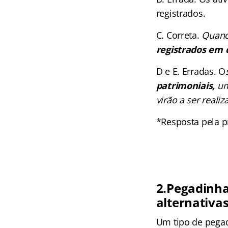
registrados.
C. Correta.
Quand
registrados em 
D e E. Erradas. O
patrimoniais,
um
virão a ser reali
*Resposta pela p
2.Pegadinha
alternativa
Um tipo de pega