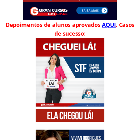
Depoimentos de alunos aprovados
AQUI
. Casos
de sucesso: