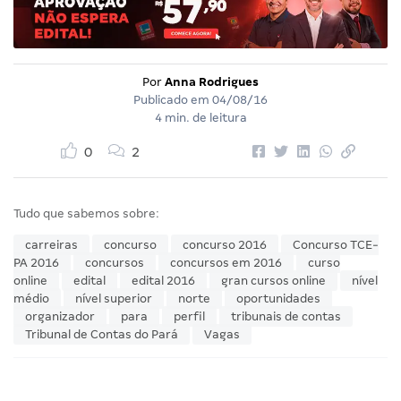
Por
Anna Rodrigues
Publicado em
04/08/16
4 min. de leitura
0
2
Tudo que sabemos sobre:
carreiras
concurso
concurso 2016
Concurso TCE-
PA 2016
concursos
concursos em 2016
curso
online
edital
edital 2016
gran cursos online
nível
médio
nível superior
norte
oportunidades
organizador
para
perfil
tribunais de contas
Tribunal de Contas do Pará
Vagas