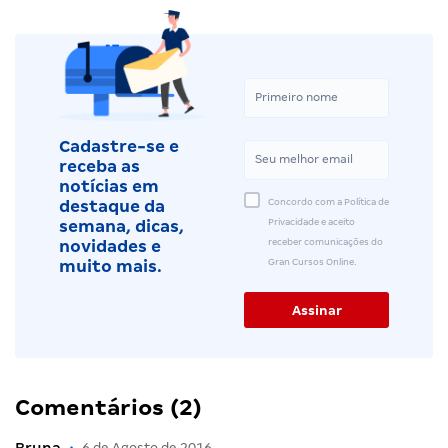
Cadastre-se e
receba as
notícias em
Concordo com a Política de
destaque da
Privacidade e aceito
semana, dicas,
receber comunicações do
novidades e
Gran Cursos Online.
muito mais.
Comentários (2)
Bruna
•
6 de Agosto de 2016