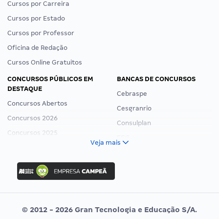
Cursos por Carreira
Cursos por Estado
Cursos por Professor
Oficina de Redação
Cursos Online Gratuitos
CONCURSOS PÚBLICOS EM
BANCAS DE CONCURSOS
DESTAQUE
Cebraspe
Concursos Abertos
Cesgranrio
Concursos 2026
Consulplan
Concursos 2025
FCC
Veja mais
Concurso Nacional Unificado
FGV
Concurso Ibama
Idecan
Concurso MPU
Selecon
Editais publicados
Uniase
© 2012 - 2026 Gran Tecnologia e Educação S/A.
Vunesp