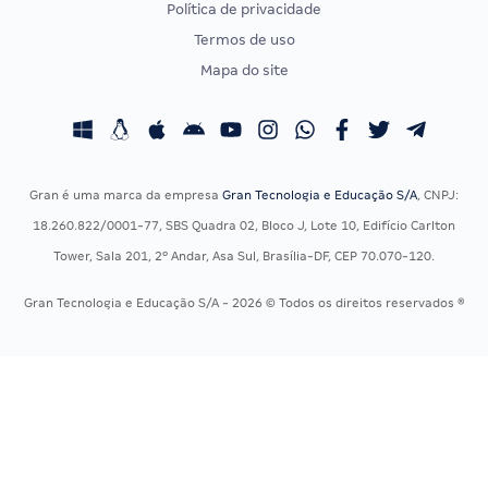
Política de privacidade
CONCURSOS POR PROFISSÃO
EXAME DE ORDEM
Termos de uso
Concursos Administrativos
OAB
Mapa do site
Concursos Educação
Prova OAB
Concursos Fiscais
Calendário OAB
Concursos Jurídicos
Questões OAB
Concursos Militares
Recursos OAB
Gran é uma marca da empresa
Gran Tecnologia e Educação S/A
, CNPJ:
Concursos Policiais
Exame de Ordem
18.260.822/0001-77, SBS Quadra 02, Bloco J, Lote 10, Edifício Carlton
Concursos Saúde
Tower, Sala 201, 2º Andar, Asa Sul, Brasília-DF, CEP 70.070-120.
Concursos Tribunais
Gran Tecnologia e Educação S/A - 2026 © Todos os direitos reservados ®
Residência Multiprofissional