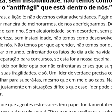
za, sem instabilidade, não temos com
o “antifrágil” que está dentro de nós.”
as, a lição é: não devemos evitar adversidades. Fugir
r maneira de melhorarmos, de nos aperfeiçoarmos. De
 é o caminho. Sem aleatoriedade, sem desordem, sem 
erteza, sem instabilidade, não temos como desenvolver 
de nós. Não temos por que aprender, não temos por qu
r o mundo, enfrentando os fatos do dia a dia na vida 
reparação para concursos, se esta for a nossa escolha
ido por líder opta por não enfrentar as crises que sur
 suas fragilidades, e só. Um líder de verdade precisa 
alhar para superá-las, mesmo que em meio ao caos. Na
 justamente em situações difíceis que esse líder pode
r.
ende que agentes estressores têm papel fundamental 
pessoal e profissional. “Diz-se que os melhores cava