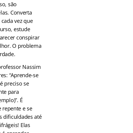
so, são
elas. Converta
 cada vez que
urso, estude
arecer conspirar
elhor. O problema
erdade.
professor Nassim
res: “Aprende-se
é preciso se
nte para
emplo)”. É
repente e se
 dificuldades até
rágeis! Elas