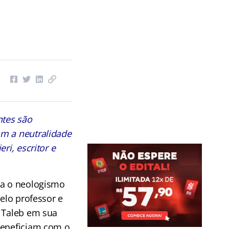
ntes são
m a neutralidade
ri, escritor e
ra o neologismo
pelo professor e
 Taleb em sua
beneficiam com o