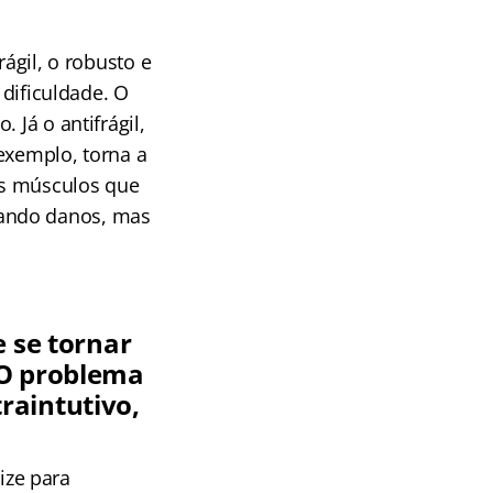
rágil, o robusto e
 dificuldade. O
 Já o antifrágil,
exemplo, torna a
os músculos que
eando danos, mas
e se tornar
 O problema
raintutivo,
lize para