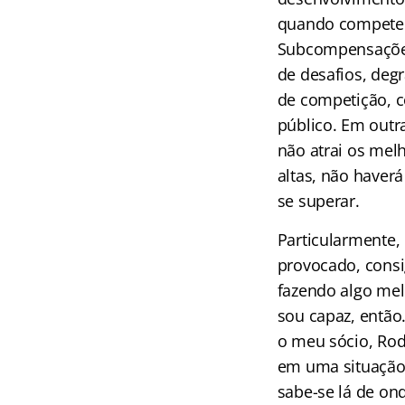
quando competem
Subcompensações 
de desafios, deg
de competição, c
público. Em outra
não atrai os mel
altas, não haver
se superar.
Particularmente,
provocado, consi
fazendo algo mel
sou capaz, então
o meu sócio, Rodr
em uma situação 
sabe-se lá de on