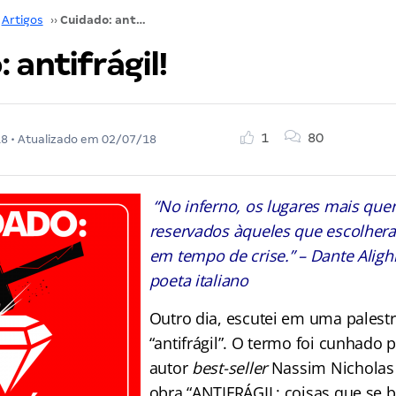
Artigos
››
Cuidado: antifrágil!
 antifrágil!
1
80
18
• Atualizado em
02/07/18
“No inferno, os lugares mais que
reservados àqueles que escolhera
em tempo de crise.” – Dante Alighie
poeta italiano
Outro dia, escutei em uma palest
“antifrágil”. O termo foi cunhado 
autor
best-seller
Nassim Nicholas
obra “ANTIFRÁGIL: coisas que se 