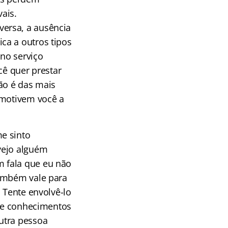
ais.
ersa, a ausência
ca a outros tipos
no serviço
cê quer prestar
ão é das mais
 motivem você a
e sinto
vejo alguém
 fala que eu não
também vale para
 Tente envolvê-lo
s e conhecimentos
utra pessoa