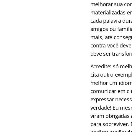
melhorar sua com
materializadas em
cada palavra dur
amigos ou famili
mais, até conseg
contra você deve
deve ser transfo
Acredite: só me
cita outro exemp
melhor um idioma
comunicar em cir
expressar necess
verdade! Eu mes
viram obrigadas 
para sobreviver.