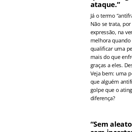
ataque.”
Já o termo “anti
Não se trata, po
expressão, na ver
melhora quando 
qualificar uma pe
mais do que enfr
graças a eles. D
Veja bem: uma pe
que alguém antif
golpe que o atin
diferença?
“Sem aleato