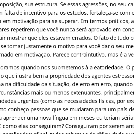
posição, sua estrutura. Se essas agressões, no seu ca
 falta de incentivo para os estudos, fortaleça-se com 
a em motivação para se superar. Em termos práticos, a
ares repetirem que você nunca será aprovado em conc
uir mostrar que eles estavam errados. O fato de tudo p
 se tornar justamente o motivo para você dar o seu m
rmado em motivação. Parece contraintutivo, mas é a v
lhoramos quando nos submetemos à aleatoriedade. O 
lo que ilustra bem a propriedade dos agentes estresso
 na dificuldade da situação, de erro em erro, quando 
cunstâncias mais ou menos extenuantes, principalme
idades urgentes (como as necessidades físicas, por ex
mo conheço pessoas que se mudaram para um país de 
a aprender uma nova língua em meses ou teriam sérias
 E como elas conseguiram? Conseguiram por serem antif