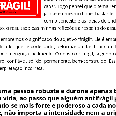
caos”. Logo pensei que o tema ren
já que eu mesmo fiquei bastante
com o conceito e as ideias defen
to, o resultado das minhas reflexões a respeito do ass
lembremos o significado do adjetivo “frágil”. Ele é em
elicado, que se pode partir, deformar ou danificar com f
e ou enguiça facilmente. O oposto de frágil, segund
uro, confiável, sólido, permanente, bem-construído. Ess
erpretação incorreta.
uma pessoa robusta e durona apenas b
 vida, ao passo que alguém antifrágil
ndo-se mais forte e poderoso a cada n
e, não importa a intensidade nem a or