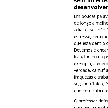
sem incerte
desenvolver 
Em poucas palavr
de longe a melho
adiar crises não
estresse, sem inc
que está dentro 
Devemos é encara
trabalho ou na p
exemplo, alguém t
verdade, camufla
fraquezas e trab
segundo Taleb, é
que nem sabia te
O professor def
desenvolvimento 