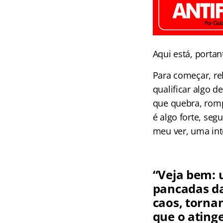
Aqui está, portan
Para começar, re
qualificar algo d
que quebra, romp
é algo forte, seg
meu ver, uma int
“Veja bem: 
pancadas da
caos, torna
que o ating