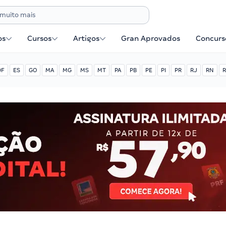
os
Cursos
Artigos
Gran Aprovados
Concurse
DF
ES
GO
MA
MG
MS
MT
PA
PB
PE
PI
PR
RJ
RN
R