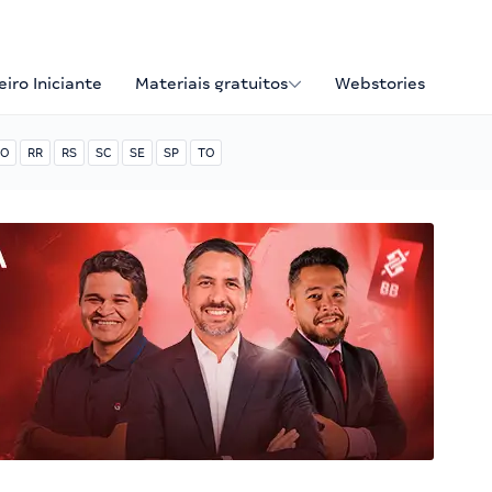
iro Iniciante
Materiais gratuitos
Webstories
O
RR
RS
SC
SE
SP
TO