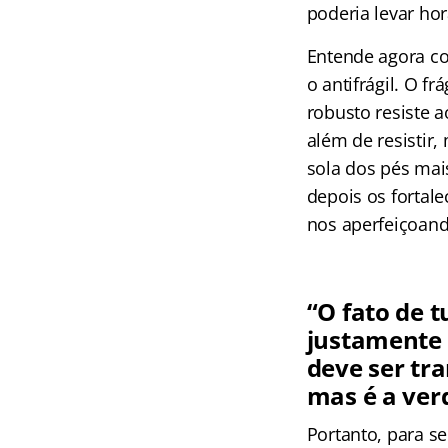
poderia levar hor
Entende agora com
o antifrágil. O f
robusto resiste a
além de resistir
sola dos pés mai
depois os forta
nos aperfeiçoand
“O fato de 
justamente 
deve ser tr
mas é a ver
Portanto, para se 