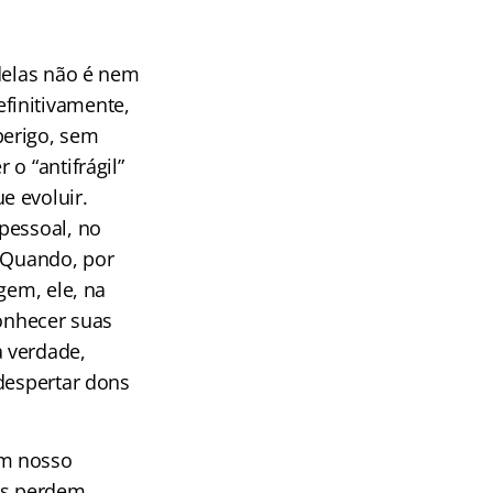
o
 delas não é nem
finitivamente,
perigo, sem
o “antifrágil”
e evoluir.
pessoal, no
. Quando, por
gem, ele, na
conhecer suas
 verdade,
 despertar dons
em nosso
los perdem