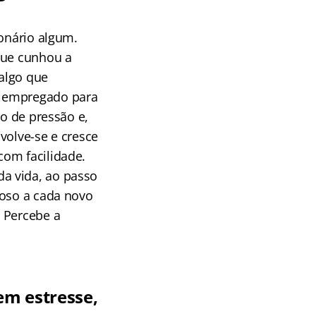
ionário algum.
que cunhou a
 algo que
é empregado para
po de pressão e,
volve-se e cresce
com facilidade.
a vida, ao passo
roso a cada novo
 Percebe a
em estresse,