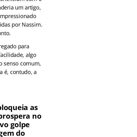
deria um artigo,
 impressionado
didas por Nassim.
unto.
pregado para
acilidade, algo
o o senso comum,
a é, contudo, a
loqueia as
 prospera no
ovo golpe
igem do