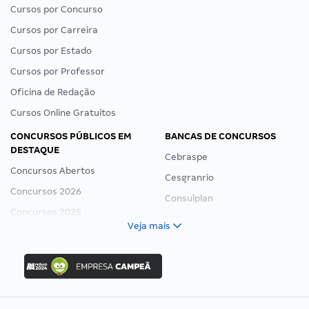
Cursos por Concurso
Cursos por Carreira
Cursos por Estado
Cursos por Professor
Oficina de Redação
Cursos Online Gratuitos
CONCURSOS PÚBLICOS EM
BANCAS DE CONCURSOS
DESTAQUE
Cebraspe
Concursos Abertos
Cesgranrio
Concursos 2026
Consulplan
Concursos 2025
FCC
Veja mais
Concurso Nacional Unificado
FGV
Concurso Ibama
Idecan
Concurso MPU
Selecon
Editais publicados
Uniase