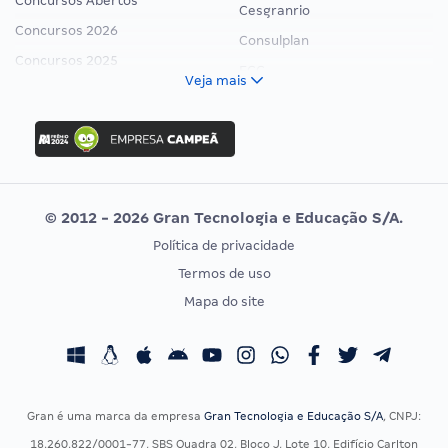
Concursos Abertos
Cesgranrio
Concursos 2026
Consulplan
Concursos 2025
FCC
Veja mais
Concurso Nacional Unificado
FGV
Concurso Ibama
Idecan
Concurso MPU
Selecon
Editais publicados
Uniase
© 2012 - 2026 Gran Tecnologia e Educação S/A.
Vunesp
Política de privacidade
CONCURSOS POR PROFISSÃO
EXAME DE ORDEM
Termos de uso
Concursos Administrativos
OAB
Mapa do site
Concursos Educação
Prova OAB
Concursos Fiscais
Calendário OAB
Concursos Jurídicos
Questões OAB
Concursos Militares
Recursos OAB
Gran é uma marca da empresa
Gran Tecnologia e Educação S/A
, CNPJ:
Concursos Policiais
Exame de Ordem
18.260.822/0001-77, SBS Quadra 02, Bloco J, Lote 10, Edifício Carlton