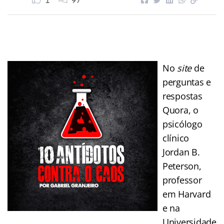
1
97
No
site
de
perguntas e
respostas
Quora, o
psicólogo
clínico
Jordan B.
Peterson,
professor
em Harvard
e na
Universidade