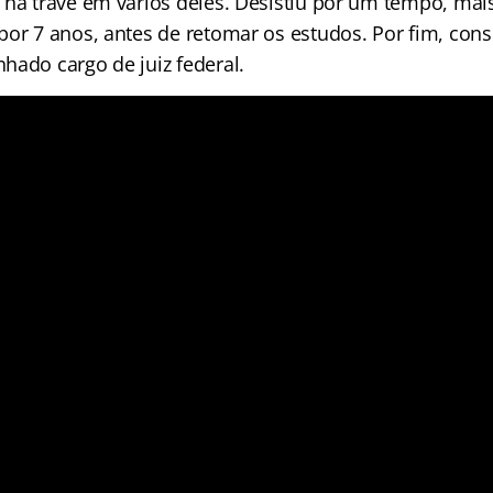
 na trave em vários deles. Desistiu por um tempo, mai
por 7 anos, antes de retomar os estudos. Por fim, cons
hado cargo de juiz federal.