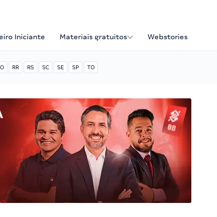
iro Iniciante
Materiais gratuitos
Webstories
O
RR
RS
SC
SE
SP
TO