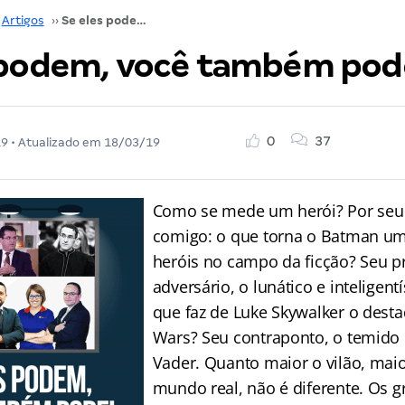
Artigos
››
Se eles podem, você também pode.
 podem, você também pod
0
37
19
• Atualizado em
18/03/19
Como se mede um herói? Por seu 
comigo: o que torna o Batman u
heróis no campo da ficção? Seu pr
adversário, o lunático e inteligen
que faz de Luke Skywalker o desta
Wars? Seu contraponto, o temido 
Vader. Quanto maior o vilão, maio
mundo real, não é diferente. Os 