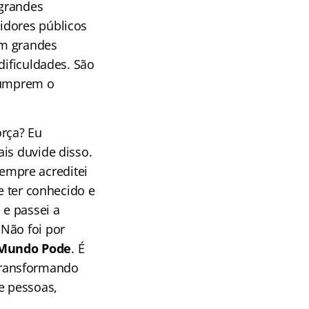
 grandes
idores públicos
am grandes
dificuldades. São
 cumprem o
.
rça? Eu
is duvide disso.
empre acreditei
e ter conhecido e
e passei a
 Não foi por
Mundo Pode
. É
transformando
e pessoas,