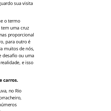
uardo sua visita
ue o termo
 tem uma cruz
enas proporcional
ro, para outro é
ra muitos de nós,
de desafio ou uma
ealidade, e isso
e carros.
va, no Rio
orracheiro,
 inúmeros