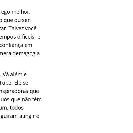
rego melhor.
o que quiser.
ar. Talvez você
empos difíceis, e
 confiança em
s mera demagogia
. Vá além e
Tube. Ele se
inspiradoras que
íduos que não têm
um, todos
guiram atingir o