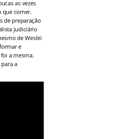
oucas as vezes
 o que comer.
os de preparação
ista judiciário
s mesmo de Weslei
 formar e
 foi a mesma.
 para a