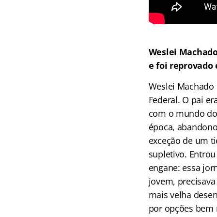
Weslei Machado
e foi reprovado
Weslei Machado c
Federal. O pai er
com o mundo do c
época, abandonou
exceção de um tio
supletivo. Entro
engane: essa jor
jovem, precisava 
mais velha desen
por opções bem m