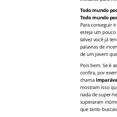
Todo mundo po
Todo mundo po
Para conseguir ir
esteja um pouco 
talvez você já t
palavras de ince
de um jovem que
Pois bem. Se é a
confira, por exe
chama
Imparáve
mostram isso que
nada de super-h
superaram inúmer
que tanto busca