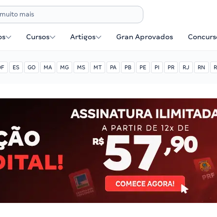
os
Cursos
Artigos
Gran Aprovados
Concurse
DF
ES
GO
MA
MG
MS
MT
PA
PB
PE
PI
PR
RJ
RN
R