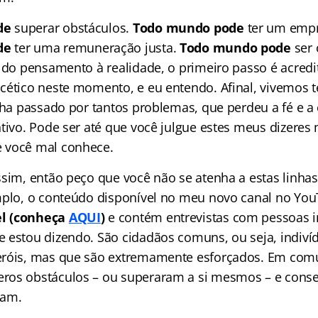
de
superar obstáculos.
Todo mundo pode
ter um emp
de
ter uma remuneração justa.
Todo mundo pode
ser 
 do pensamento à realidade, o primeiro passo é acredit
cético neste momento, e eu entendo. Afinal, vivemos t
enha passado por tantos problemas, que perdeu a fé e a
ntivo. Pode ser até que você julgue estes meus dizere
 você mal conhece.
ssim, então peço que você não se atenha a estas linhas
mplo, o conteúdo disponível no meu novo canal no You
l (conheça
AQUI
)
e contém entrevistas com pessoas 
 estou dizendo. São cidadãos comuns, ou seja, indiv
eróis, mas que são extremamente esforçados. Em com
os obstáculos – ou superaram a si mesmos – e conse
vam.