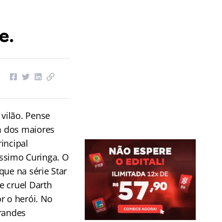
e.
vilão. Pense
m dos maiores
incipal
tíssimo Curinga. O
que na série Star
e cruel Darth
r o herói. No
grandes