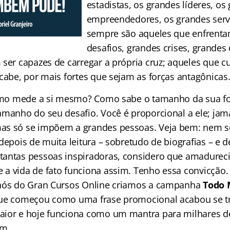
estadistas, os grandes líderes, os
empreendedores, os grandes serv
sempre são aqueles que enfrent
desafios, grandes crises, grandes 
 ser capazes de carregar a própria cruz; aqueles que
cabe, por mais fortes que sejam as forças antagônicas
como mede a si mesmo? Como sabe o tamanho da sua fo
amanho do seu desafio. Você é proporcional a ele; jama
as só se impõem a grandes pessoas. Veja bem: nem s
depois de muita leitura – sobretudo de biografias – e d
antas pessoas inspiradoras, considero que amadureci 
a vida de fato funciona assim. Tenho essa convicção.
 nós do Gran Cursos Online criamos a campanha
Todo 
que começou como uma frase promocional acabou se 
aior e hoje funciona como um mantra para milhares d
im.