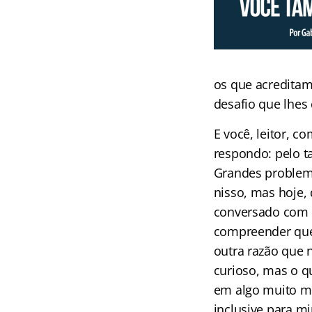
os que acreditam
desafio que lhes 
E você, leitor, 
respondo: pelo t
Grandes problem
nisso, mas hoje, 
conversado com t
compreender que 
outra razão que
curioso, mas o 
em algo muito m
inclusive para m