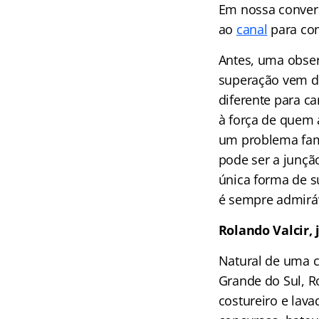
Em nossa convers
ao
canal
para con
Antes, uma obse
superação vem 
diferente para c
à força de quem a
um problema fami
pode ser a junçã
única forma de s
é sempre admiráv
Rolando Valcir, 
Natural de uma 
Grande do Sul, R
costureiro e lav