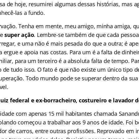
a de hoje, resumirei algumas dessas histórias, mas ag
hecê-las a fundo.
rvação. Tenha em mente, meu amigo, minha amiga, q
de
super ação
. Lembre-se também de que cada pessoa
arregar, e uma não é mais pesada do que a outra; é ap
 ergue e apoia nas costas. Para um é a falta de dinhei
liar, para um terceiro é a absoluta falta de tempo. Pa
o de tudo isso. O fato é que não existe um único tipo 
uperação. Todo mundo pode se superar dentro da sua r
el.
juiz federal e ex-borracheiro, costureiro e lavador d
cidade com apenas 15 mil habitantes chamada Sanandu
olando começou a trabalhar aos 9 anos de idade. Foi b
ador de carros, entre outras profissões. Reprovado em