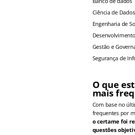
Banco de dados
Ciência de Dado
Engenharia de So
Desenvolvimento
Gestão e Governa
Segurança de In
O que es
mais fre
Com base no últi
frequentes por m
o certame foi r
questões objeti