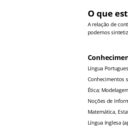
O que es
A relação de con
podemos sintetiz
Conhecimen
Língua Portugues
Conhecimentos so
Ética; Modelagem
Noções de Inform
Matemática, Estat
Língua Inglesa (a