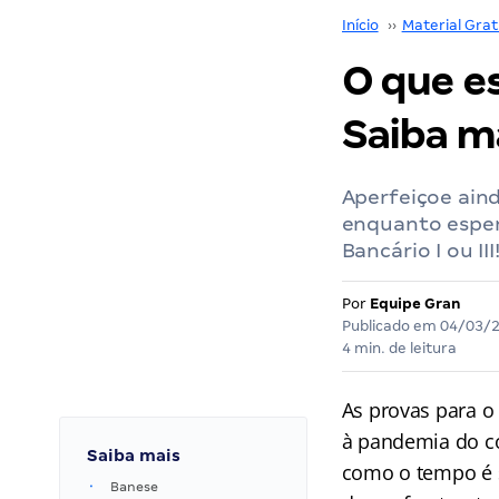
Início
››
Material Grat
O que e
Saiba m
Aperfeiçoe ain
enquanto esper
Bancário I ou III
Por
Equipe Gran
Publicado em
04/03/
4 min. de leitura
As provas para o
à pandemia do co
Saiba mais
como o tempo é s
Banese