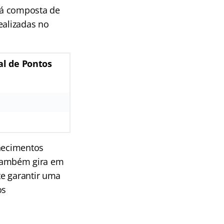
rá composta de
ealizadas no
al de Pontos
nhecimentos
a também gira em
te garantir uma
os