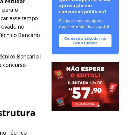
a estudar
aprovação em
r para o
concursos públicos?
izar esse tempo
Prepare-se com quem
provado no
mais entende do assunto!
Técnico Bancário
Comece a estudar no
Gran Cursos
écnico Bancário I
mo concurso
strutura
omo Técnico