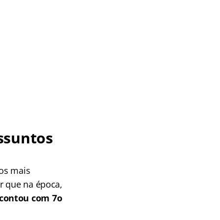
ssuntos
tos mais
r que na época,
 contou com 7o