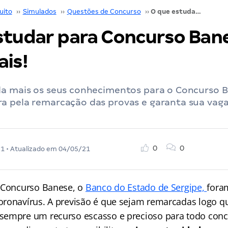
uito
››
Simulados
››
Questões de Concurso
››
O que estudar para Concurso Banese? Saiba mais!
studar para Concurso Ban
ais!
da mais os seus conhecimentos para o Concurso 
a pela remarcação das provas e garanta sua vag
!
0
0
21
• Atualizado em
04/05/21
 Concurso Banese, o
Banco do Estado de Sergipe,
fora
ronavírus. A previsão é que sejam remarcadas logo qu
empre um recurso escasso e precioso para todo concu