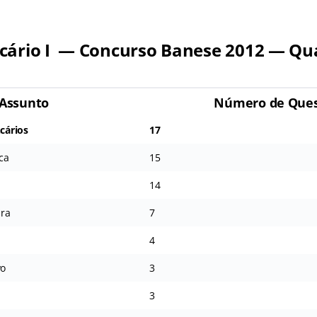
cário I — Concurso Banese 2012 — Qua
Assunto
Número de Ques
cários
17
ca
15
14
ira
7
4
vo
3
3