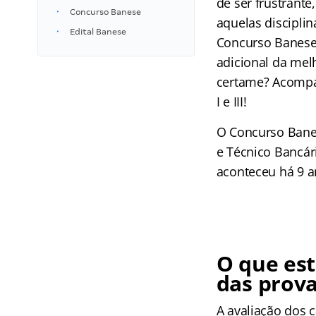
de ser frustrante
Concurso Banese
aquelas discipli
Edital Banese
Concurso Banese?
adicional da mel
certame? Acompan
I e III!
O Concurso Banes
e Técnico Bancári
aconteceu há 9 a
O que est
das prov
A avaliação dos 