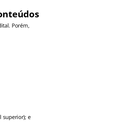
conteúdos
ital. Porém,
 superior); e