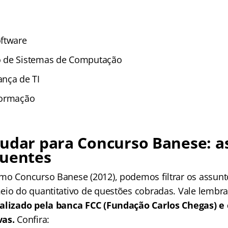
s
ftware
 de Sistemas de Computação
nça de TI
formação
tudar para Concurso Banese: a
quentes
mo Concurso Banese (2012), podemos filtrar os assun
eio do quantitativo de questões cobradas. Vale lembra
ealizado pela banca FCC (Fundação Carlos Chegas) e
vas.
Confira: