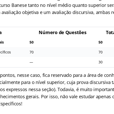
urso Banese tanto no nível médio quanto superior se
 avaliação objetiva e um avaliação discursiva, ambas r
a
Número de Questões
Tot
is
50
50
cíficos
70
70
—
30
 pontos, nesse caso, fica reservado para a área de co
ecialmente para o nível superior, cuja prova discursiv
os expressos nessa seção). Todavia, é muito importan
nhecimentos gerais. Por isso, não vale estudar apenas 
pecíficos!