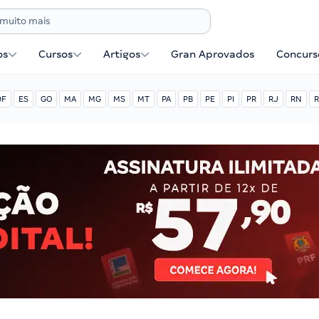
os
Cursos
Artigos
Gran Aprovados
Concurse
DF
ES
GO
MA
MG
MS
MT
PA
PB
PE
PI
PR
RJ
RN
R