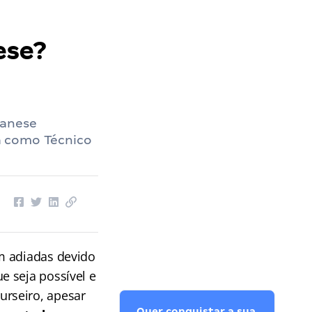
ese?
Banese
a como Técnico
m adiadas devido
e seja possível e
rseiro, apesar
Quer conquistar a sua