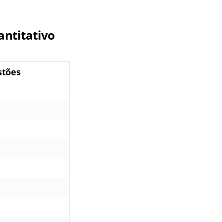
ntitativo
tões