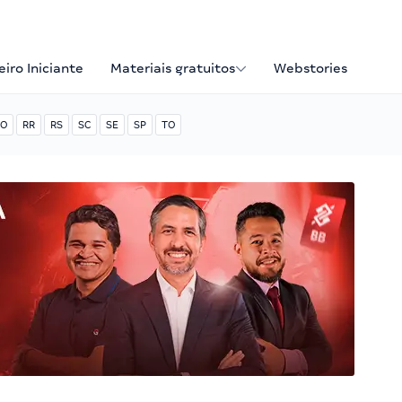
iro Iniciante
Materiais gratuitos
Webstories
O
RR
RS
SC
SE
SP
TO