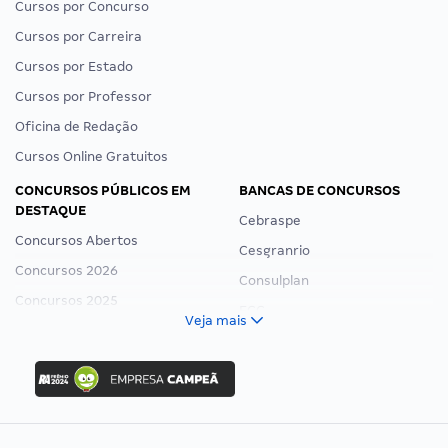
Cursos por Concurso
Cursos por Carreira
Cursos por Estado
Cursos por Professor
Oficina de Redação
Cursos Online Gratuitos
CONCURSOS PÚBLICOS EM
BANCAS DE CONCURSOS
DESTAQUE
Cebraspe
Concursos Abertos
Cesgranrio
Concursos 2026
Consulplan
Concursos 2025
FCC
Veja mais
Concurso Nacional Unificado
FGV
Concurso Ibama
Idecan
Concurso MPU
Selecon
Editais publicados
Uniase