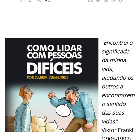
1
91
“
Encontrei o
significado
da minha
vida,
ajudando os
outros a
encontrarem
o sentido
das suas
vidas.
” –
Viktor Frankl
(1905-1997),