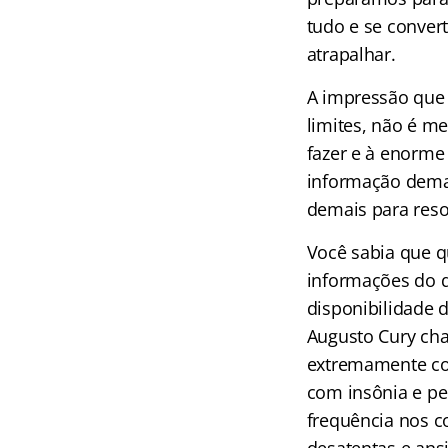
tudo e se conver
atrapalhar.
A impressão que 
limites, não é m
fazer e à enorme
informação dema
demais para reso
Você sabia que q
informações do 
disponibilidade 
Augusto Cury ch
extremamente co
com insônia e pe
frequência nos c