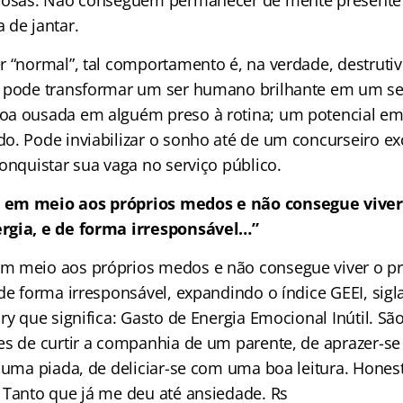
siosas. Não conseguem permanecer de mente presen
 de jantar.
r “normal”, tal comportamento é, na verdade, destrutiv
A pode transformar um ser humano brilhante em um 
oa ousada em alguém preso à rotina; um potencial 
o. Pode inviabilizar o sonho até de um concurseiro ex
onquistar sua vaga no serviço público.
 em meio aos próprios medos e não consegue viver
rgia, e de forma irresponsável…”
m meio aos próprios medos e não consegue viver o pr
de forma irresponsável, expandindo o índice GEEI, sig
ry que significa: Gasto de Energia Emocional Inútil. S
es de curtir a companhia de um parente, de aprazer-
e uma piada, de deliciar-se com uma boa leitura. Hone
 Tanto que já me deu até ansiedade. Rs