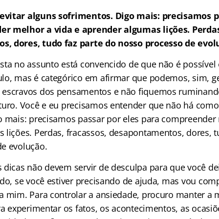
vitar alguns sofrimentos. Digo mais: precisamos p
r melhor a vida e aprender algumas lições. Perdas
, dores, tudo faz parte do nosso processo de evol
sta no assunto está convencido de que não é possível 
lo, mas é categórico em afirmar que podemos, sim, ge
 escravos dos pensamentos e não fiquemos ruminand
turo. Você e eu precisamos entender que não há como 
o mais: precisamos passar por eles para compreender 
 lições. Perdas, fracassos, desapontamentos, dores, t
e evolução.
 dicas não devem servir de desculpa para que você de
ado, se você estiver precisando de ajuda, mas vou comp
a mim. Para controlar a ansiedade, procuro manter a 
ra experimentar os fatos, os acontecimentos, as ocasiõ