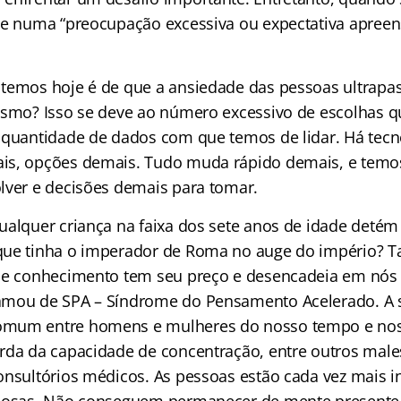
te numa “preocupação excessiva ou expectativa apreen
temos hoje é de que a ansiedade das pessoas ultrapa
esmo? Isso se deve ao número excessivo de escolhas 
 quantidade de dados com que temos de lidar. Há tecn
is, opções demais. Tudo muda rápido demais, e tem
lver e decisões demais para tomar.
ualquer criança na faixa dos sete anos de idade detém
que tinha o imperador de Roma no auge do império? 
de conhecimento tem seu preço e desencadeia em nós 
amou de SPA – Síndrome do Pensamento Acelerado. A 
mum entre homens e mulheres do nosso tempo e nos l
rda da capacidade de concentração, entre outros male
onsultórios médicos. As pessoas estão cada vez mais i