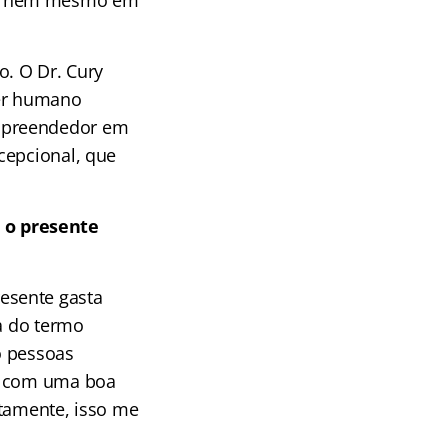
te nem mesmo em
o. O Dr. Cury
ser humano
empreendedor em
cepcional, que
 o presente
esente gasta
la do termo
ão pessoas
se com uma boa
stamente, isso me