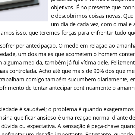
objetivos. É no presente que co
e descobrimos coisas novas. Que t
um dia de cada vez, com o mal e 
amos isso, que teremos forças para enfrentar tudo que 
é sofrer por antecipação. O medo em relação ao amanh
siedade, um dos males que acometem o homem conte
 alguma medida, também já fui vítima dele. Felizment
mais controlada. Acho até que mais de 90% dos que m
u trabalham comigo também sucumbem diariamente, e
ofrimento de tentar antecipar continuamente o amanh
iedade é saudável; o problema é quando exageramos a
ensina que ficar ansioso é uma reação normal diante d
dúvida ou expectativa. A sensação é peça-chave quan
enfrentar um desafio importante. Entretanto, quando