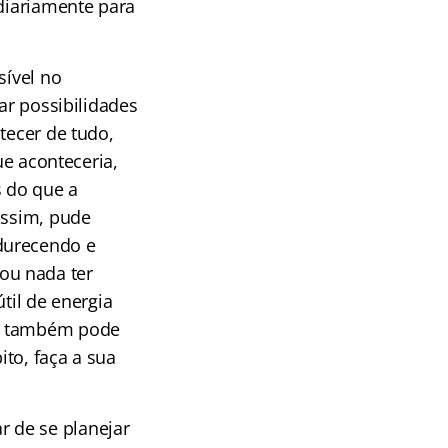
 diariamente para
sível no
ar possibilidades
tecer de tudo,
ue aconteceria,
 do que a
assim, pude
durecendo e
ou nada ter
til de energia
cê também pode
to, faça a sua
 de se planejar