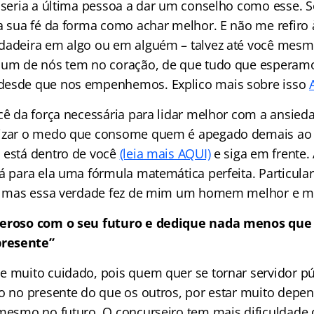
u seria a última pessoa a dar um conselho como esse. S
a sua fé da forma como achar melhor. E não me refiro à 
dadeira em algo ou em alguém – talvez até você mesm
 um de nós tem no coração, de que tudo que esperamos
desde que nos empenhemos. Explico mais sobre isso
ocê da força necessária para lidar melhor com a ansied
lizar o medo que consome quem é apegado demais ao f
 está dentro de você
(leia mais AQUI)
e siga em frente.
há para ela uma fórmula matemática perfeita. Particul
o, mas essa verdade fez de mim um homem melhor e m
neroso com o seu futuro e dedique nada menos que 
resente”
e muito cuidado, pois quem quer se tornar servidor pú
do no presente do que os outros, por estar muito depe
 mesmo no futuro. O concurseiro tem mais dificuldade 