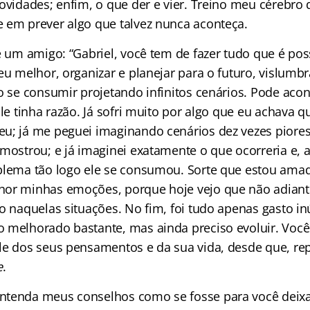
novidades; enfim, o que der e vier. Treino meu cérebro
 em prever algo que talvez nunca aconteça.
e um amigo: “Gabriel, você tem de fazer tudo que é pos
eu melhor, organizar e planejar para o futuro, vislumbr
o se consumir projetando infinitos cenários. Pode acon
Ele tinha razão. Já sofri muito por algo que eu achava q
u; já me peguei imaginando cenários dez vezes piores
 mostrou; e já imaginei exatamente o que ocorreria e, 
blema tão logo ele se consumou. Sorte que estou ama
hor minhas emoções, porque hoje vejo que não adiant
o naquelas situações. No fim, foi tudo apenas gasto inú
o melhorado bastante, mas ainda preciso evoluir. Vo
le dos seus pensamentos e da sua vida, desde que, repi
e
.
tenda meus conselhos como se fosse para você deixar