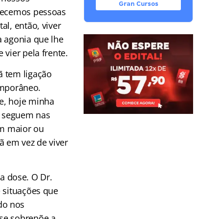
Gran Cursos
nhecemos pessoas
al, então, viver
a agonia que lhe
vier pela frente.
ã tem ligação
mporâneo.
e, hoje minha
e seguem nas
m maior ou
ã em vez de viver
 dose. O Dr.
e situações que
do nos
 se sobrepõe a