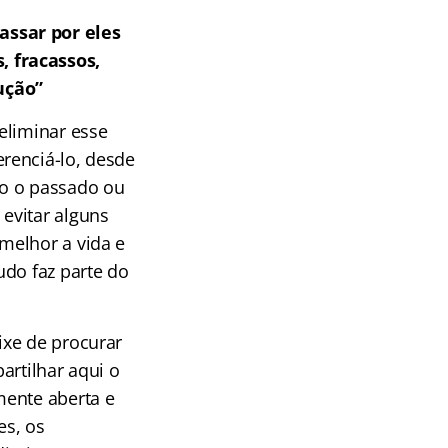
assar por eles
, fracassos,
ução”
eliminar esse
renciá-lo, desde
o o passado ou
evitar alguns
melhor a vida e
udo faz parte do
ixe de procurar
artilhar aqui o
mente aberta e
es, os