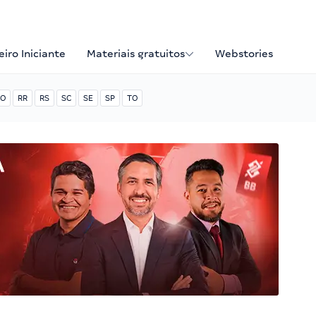
iro Iniciante
Materiais gratuitos
Webstories
O
RR
RS
SC
SE
SP
TO