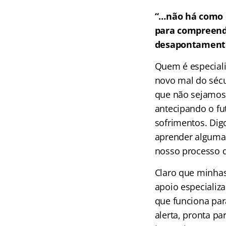
“…não há como e
para compreende
desapontamentos
Quem é especiali
novo mal do sécu
que não sejamos
antecipando o fu
sofrimentos. Dig
aprender algumas
nosso processo d
Claro que minhas
apoio especializ
que funciona par
alerta, pronta pa