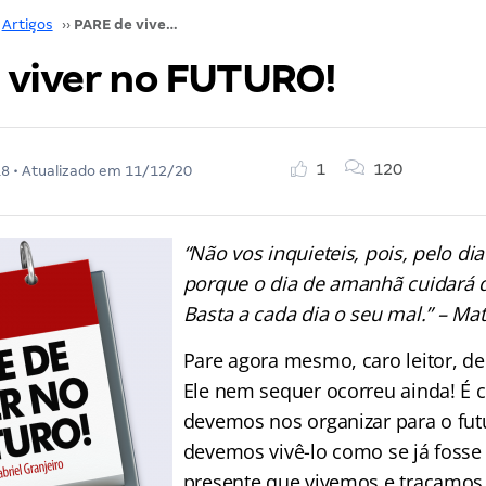
Artigos
››
PARE de viver no FUTURO!
 viver no FUTURO!
1
120
18
• Atualizado em
11/12/20
“Não vos inquieteis, pois, pelo d
porque o dia de amanhã cuidará 
Basta a cada dia o seu mal.” – Ma
Pare agora mesmo, caro leitor, de
Ele nem sequer ocorreu ainda! É c
devemos nos organizar para o fut
devemos vivê-lo como se já fosse 
presente que vivemos e traçamos