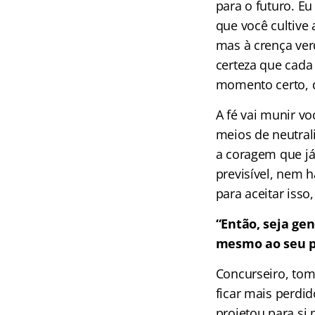
para o futuro. E
que você cultive 
mas à crença ver
certeza que cada
momento certo, 
A fé vai munir v
meios de neutra
a coragem que já
previsível, nem 
para aceitar iss
“Então, seja ge
mesmo ao seu p
Concurseiro, tom
ficar mais perdi
projetou para si