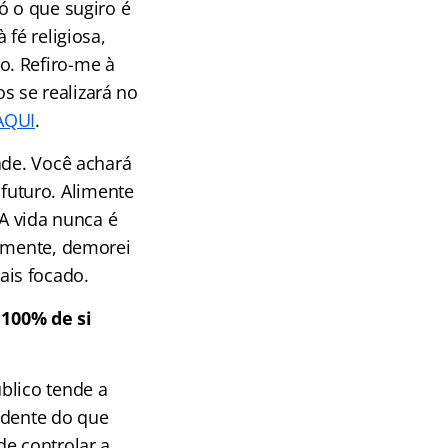
ó o que sugiro é
fé religiosa,
o. Refiro-me à
 se realizará no
AQUI
.
ade. Você achará
uturo. Alimente
 A vida nunca é
armente, demorei
ais focado.
100% de si
blico tende a
ndente do que
de controlar a