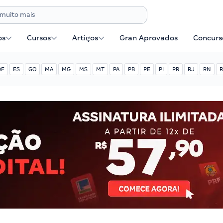
os
Cursos
Artigos
Gran Aprovados
Concurse
DF
ES
GO
MA
MG
MS
MT
PA
PB
PE
PI
PR
RJ
RN
R