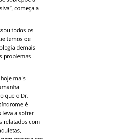
siva”, começa a
ssou todos os
que temos de
ologia demais,
os problemas
 hoje mais
Tamanha
o que o Dr.
síndrome é
eva a sofrer
s relatados com
nquietas,