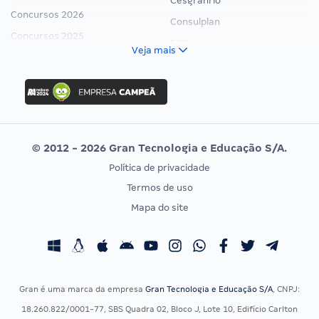
Cesgranrio
Concursos 2026
Consulplan
Concursos 2025
FCC
Veja mais
Concurso Nacional Unificado
FGV
Concurso Ibama
Idecan
Concurso MPU
Selecon
Editais publicados
Uniase
© 2012 - 2026 Gran Tecnologia e Educação S/A.
Vunesp
Política de privacidade
CONCURSOS POR PROFISSÃO
EXAME DE ORDEM
Termos de uso
Concursos Administrativos
OAB
Mapa do site
Concursos Educação
Prova OAB
Concursos Fiscais
Calendário OAB
Concursos Jurídicos
Questões OAB
Concursos Militares
Recursos OAB
Gran é uma marca da empresa
Gran Tecnologia e Educação S/A
, CNPJ:
Concursos Policiais
Exame de Ordem
18.260.822/0001-77, SBS Quadra 02, Bloco J, Lote 10, Edifício Carlton