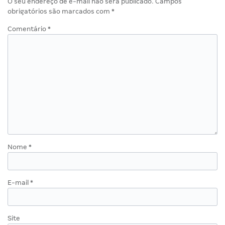
O seu endereço de e-mail não será publicado.
Campos
obrigatórios são marcados com
*
Comentário
*
Nome
*
E-mail
*
Site