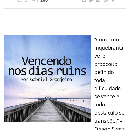
0
180
“Com amor
inquebrantá
vel e
propósito
definido
toda
dificuldade
se vence e
todo
obstáculo se
transpõe.” –
Orison Swett