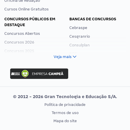
Oficina de Redação
Cursos Online Gratuitos
CONCURSOS PÚBLICOS EM
BANCAS DE CONCURSOS
DESTAQUE
Cebraspe
Concursos Abertos
Cesgranrio
Concursos 2026
Consulplan
Concursos 2025
FCC
Veja mais
Concurso Nacional Unificado
FGV
Concurso Ibama
Idecan
Concurso MPU
Selecon
Editais publicados
Uniase
© 2012 - 2026 Gran Tecnologia e Educação S/A.
Vunesp
Política de privacidade
CONCURSOS POR PROFISSÃO
EXAME DE ORDEM
Termos de uso
Concursos Administrativos
OAB
Mapa do site
Concursos Educação
Prova OAB