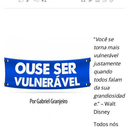
3
91
“
Você se
torna mais
vulnerável
justamente
quando
todos falam
da sua
grandiosidad
e.
” – Walt
Disney
Todos nós