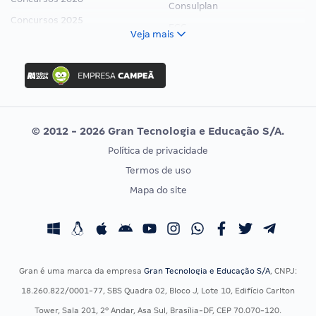
Consulplan
Concursos 2025
FCC
Veja mais
Concurso Nacional Unificado
FGV
Concurso Ibama
Idecan
Concurso MPU
Selecon
Editais publicados
Uniase
© 2012 - 2026 Gran Tecnologia e Educação S/A.
Vunesp
Política de privacidade
CONCURSOS POR PROFISSÃO
EXAME DE ORDEM
Termos de uso
Concursos Administrativos
OAB
Mapa do site
Concursos Educação
Prova OAB
Concursos Fiscais
Calendário OAB
Concursos Jurídicos
Questões OAB
Concursos Militares
Recursos OAB
Gran é uma marca da empresa
Gran Tecnologia e Educação S/A
, CNPJ:
Concursos Policiais
Exame de Ordem
18.260.822/0001-77, SBS Quadra 02, Bloco J, Lote 10, Edifício Carlton
Concursos Saúde
Tower, Sala 201, 2º Andar, Asa Sul, Brasília-DF, CEP 70.070-120.