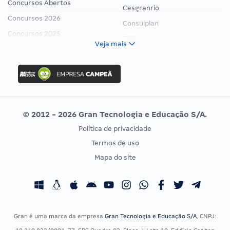
Concursos Abertos
Cesgranrio
Concursos 2026
Consulplan
Concursos 2025
FCC
Veja mais
Concurso Nacional Unificado
FGV
Concurso Ibama
Idecan
Concurso MPU
Selecon
Editais publicados
Uniase
© 2012 - 2026 Gran Tecnologia e Educação S/A.
Vunesp
Política de privacidade
CONCURSOS POR PROFISSÃO
EXAME DE ORDEM
Termos de uso
Concursos Administrativos
OAB
Mapa do site
Concursos Educação
Prova OAB
Concursos Fiscais
Calendário OAB
Concursos Jurídicos
Questões OAB
Concursos Militares
Recursos OAB
Gran é uma marca da empresa
Gran Tecnologia e Educação S/A
, CNPJ:
Concursos Policiais
Exame de Ordem