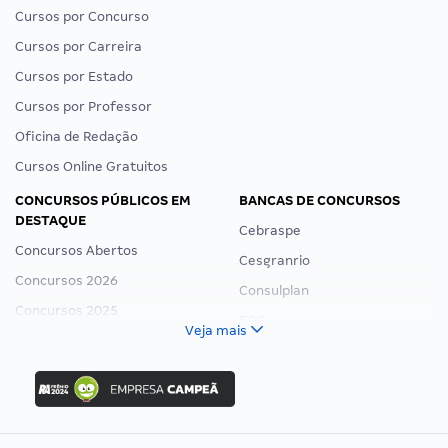
Cursos por Concurso
Cursos por Carreira
Cursos por Estado
Cursos por Professor
Oficina de Redação
Cursos Online Gratuitos
CONCURSOS PÚBLICOS EM
BANCAS DE CONCURSOS
DESTAQUE
Cebraspe
Concursos Abertos
Cesgranrio
Concursos 2026
Consulplan
Concursos 2025
FCC
Veja mais
Concurso Nacional Unificado
FGV
Concurso Ibama
Idecan
Concurso MPU
Selecon
Editais publicados
Uniase