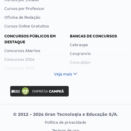
Cursos por Professor
Oficina de Redação
Cursos Online Gratuitos
CONCURSOS PÚBLICOS EM
BANCAS DE CONCURSOS
DESTAQUE
Cebraspe
Concursos Abertos
Cesgranrio
Concursos 2026
Consulplan
Concursos 2025
FCC
Veja mais
Concurso Nacional Unificado
FGV
Concurso Ibama
Idecan
Concurso MPU
Selecon
Editais publicados
Uniase
© 2012 - 2026 Gran Tecnologia e Educação S/A.
Vunesp
Política de privacidade
CONCURSOS POR PROFISSÃO
EXAME DE ORDEM
Termos de uso